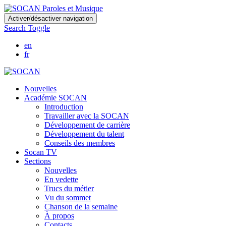
Skip
Activer/désactiver navigation
to
Search Toggle
main
content
en
fr
Nouvelles
Académie SOCAN
Introduction
Travailler avec la SOCAN
Développement de carrière
Développement du talent
Conseils des membres
Socan TV
Sections
Nouvelles
En vedette
Trucs du métier
Vu du sommet
Chanson de la semaine
À propos
Contacts