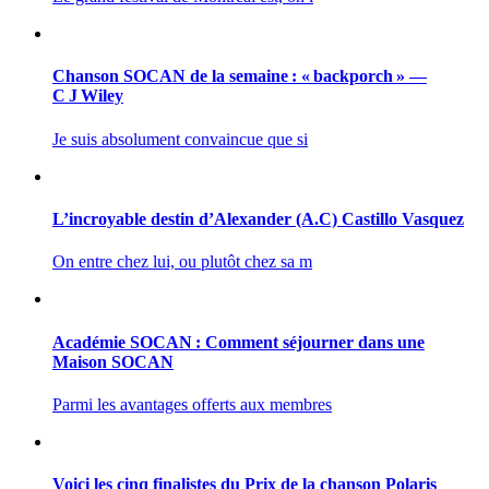
Chanson SOCAN de la semaine : « backporch » —
C J Wiley
Je suis absolument convaincue que si
L’incroyable destin d’Alexander (A.C) Castillo Vasquez
On entre chez lui, ou plutôt chez sa m
Académie SOCAN : Comment séjourner dans une
Maison SOCAN
Parmi les avantages offerts aux membres
Voici les cinq finalistes du Prix de la chanson Polaris