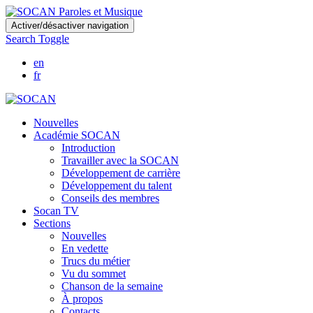
Skip
Activer/désactiver navigation
to
Search Toggle
main
content
en
fr
Nouvelles
Académie SOCAN
Introduction
Travailler avec la SOCAN
Développement de carrière
Développement du talent
Conseils des membres
Socan TV
Sections
Nouvelles
En vedette
Trucs du métier
Vu du sommet
Chanson de la semaine
À propos
Contacts