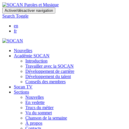
Skip
Activer/désactiver navigation
to
Search Toggle
main
content
en
fr
Nouvelles
Académie SOCAN
Introduction
Travailler avec la SOCAN
Développement de carrière
Développement du talent
Conseils des membres
Socan TV
Sections
Nouvelles
En vedette
Trucs du métier
Vu du sommet
Chanson de la semaine
À propos
Contacts