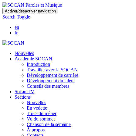
Skip
Activer/désactiver navigation
to
Search Toggle
main
content
en
fr
Nouvelles
Académie SOCAN
Introduction
Travailler avec la SOCAN
Développement de carrière
Développement du talent
Conseils des membres
Socan TV
Sections
Nouvelles
En vedette
Trucs du métier
Vu du sommet
Chanson de la semaine
À propos
Contacts