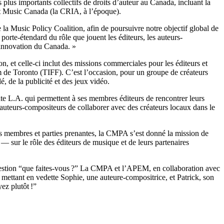
us importants collectifs de droits d’auteur au Canada, incluant la
 Music Canada (la CRIA, à l’époque).
a Music Policy Coalition, afin de poursuivre notre objectif global de
porte-étendard du rôle que jouent les éditeurs, les auteurs-
’innovation du Canada. »
, et celle-ci inclut des missions commerciales pour les éditeurs et
lm de Toronto (TIFF). C’est l’occasion, pour un groupe de créateurs
é, de la publicité et des jeux vidéo.
L.A. qui permettent à ses membres éditeurs de rencontrer leurs
x auteurs-compositeurs de collaborer avec des créateurs locaux dans le
es membres et parties prenantes, la CMPA s’est donné la mission de
c — sur le rôle des éditeurs de musique et de leurs partenaires
 question “que faites-vous ?” La CMPA et l’APEM, en collaboration avec
mettant en vedette Sophie, une auteure-compositrice, et Patrick, son
ez plutôt !”