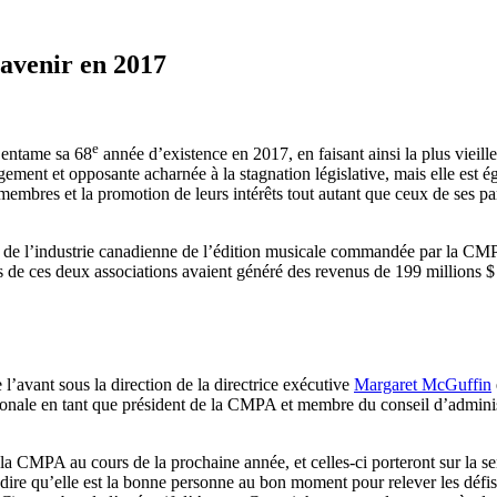
avenir en 2017
e
ntame sa 68
année d’existence en 2017, en faisant ainsi la plus vieill
ngement et opposante acharnée à la stagnation législative, mais elle est
 membres et la promotion de leurs intérêts tout autant que ceux de ses par
 de l’industrie canadienne de l’édition musicale commandée par la CMP
s de ces deux associations avaient généré des revenus de 199 millions 
 l’avant sous la direction de la directrice exécutive
Margaret McGuffin
tionale en tant que président de la CMPA et membre du conseil d’admini
 CMPA au cours de la prochaine année, et celles-ci porteront sur la sen
r dire qu’elle est la bonne personne au bon moment pour relever les dé