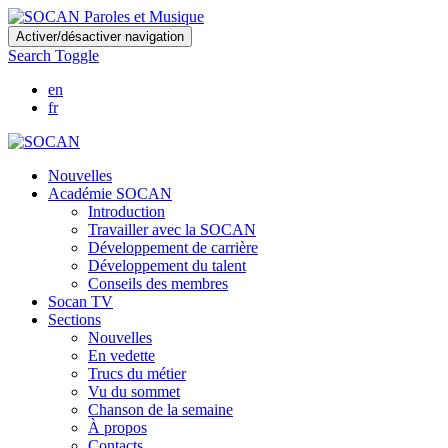
Skip
Activer/désactiver navigation
to
Search Toggle
main
content
en
fr
Nouvelles
Académie SOCAN
Introduction
Travailler avec la SOCAN
Développement de carrière
Développement du talent
Conseils des membres
Socan TV
Sections
Nouvelles
En vedette
Trucs du métier
Vu du sommet
Chanson de la semaine
À propos
Contacts