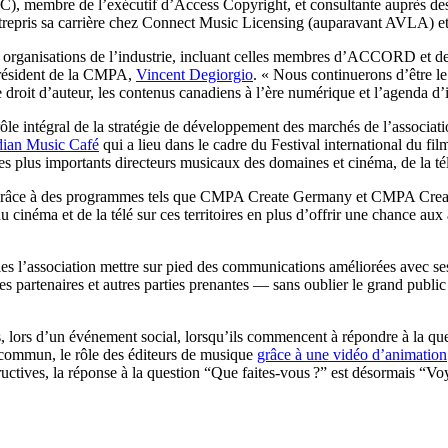
, membre de l’exécutif d’Access Copyright, et consultante auprès des pl
pris sa carrière chez Connect Music Licensing (auparavant AVLA) et
organisations de l’industrie, incluant celles membres d’ACCORD et de l
 président de la CMPA,
Vincent Degiorgio
. « Nous continuerons d’être le 
droit d’auteur, les contenus canadiens à l’ère numérique et l’agenda d
le intégral de la stratégie de développement des marchés de l’association
ian Music Café
qui a lieu dans le cadre du Festival international du fi
des plus importants directeurs musicaux des domaines et cinéma, de la tél
 grâce à des programmes tels que CMPA Create Germany et CMPA Create 
 cinéma et de la télé sur ces territoires en plus d’offrir une chance au
les l’association mettre sur pied des communications améliorées avec s
ses partenaires et autres parties prenantes — sans oublier le grand publi
ens, lors d’un événement social, lorsqu’ils commencent à répondre à la
commun, le rôle des éditeurs de musique
grâce à une vidéo d’animation
ructives, la réponse à la question “Que faites-vous ?” est désormais “Voy