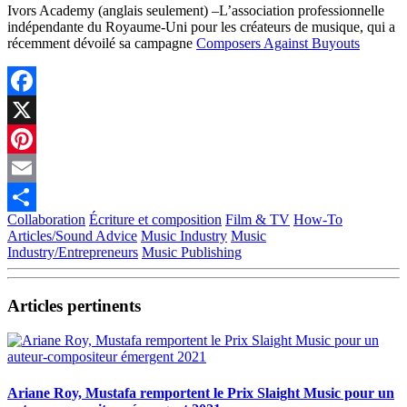
Ivors Academy (anglais seulement) –L’association professionnelle
indépendante du Royaume-Uni pour les créateurs de musique, qui a
récemment dévoilé sa campagne
Composers Against Buyouts
Facebook
X
Pinterest
Email
Collaboration
Écriture et composition
Film & TV
How-To
Partager
Articles/Sound Advice
Music Industry
Music
Industry/Entrepreneurs
Music Publishing
Articles pertinents
Ariane Roy, Mustafa remportent le Prix Slaight Music pour un