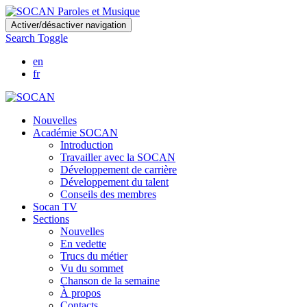
Skip
Activer/désactiver navigation
to
Search Toggle
main
content
en
fr
Nouvelles
Académie SOCAN
Introduction
Travailler avec la SOCAN
Développement de carrière
Développement du talent
Conseils des membres
Socan TV
Sections
Nouvelles
En vedette
Trucs du métier
Vu du sommet
Chanson de la semaine
À propos
Contacts