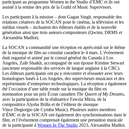
participant au programme Women in the Studio d’ÉMC et ils ont
assisté à la remise des prix de la Guild of Music Supervisors.
Les participants à la mission – dont Gagan Singh, responsable des
relations créatives de la SOCAN pour le cinéma, la télévision et les
médias visuels – incluaient des éditeurs établis et de la nouvelle
génération ainsi que trois auteurs-compositeurs (Qwinn, DRMS et
Alexandria Maillot).
La SOCAN a commandité une réception en après-midi sur le thème
de la musique de film au consulat canadien le 4 mars. L’événement
était organisé et animé par le consul général du Canada à Los
Angeles, Zaib Shaikh, accompagné de son épouse Kirstine Stewart
(ancienne responsable des services de langue anglaise à la CBC).
Les éditeurs participants ont pu y rencontrer et réseauter avec leurs
homologues basés à Los Angeles, des superviseurs musicaux et des
représentants d’entreprises technologiques. La réception a également
été l’occasion d’une table ronde sur la musique du film en
nomination pour un prix Écran canadien
The Queen of My Dreams
,
avec la participation de la réalisatrice Fawzia Mirza, de la
compositrice Alysha Brilla et de l’éditeur de musique
Vince Degiorgio (de Cymba Music). Plusieurs autres membres
d’ÉMC et de la SOCAN ont également des synchronisations dans le
film, et l’événement comprenait également une prestation musicale
de la participante à
Women In The Studio
2023, Alexandria Maillot.