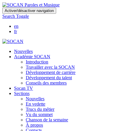
Skip
Activer/désactiver navigation
to
Search Toggle
main
content
en
fr
Nouvelles
Académie SOCAN
Introduction
Travailler avec la SOCAN
Développement de carrière
Développement du talent
Conseils des membres
Socan TV
Sections
Nouvelles
En vedette
Trucs du métier
Vu du sommet
Chanson de la semaine
À propos
Contacts