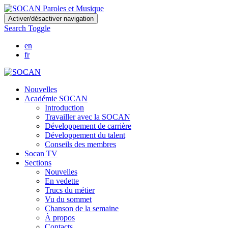
Skip
Activer/désactiver navigation
to
Search Toggle
main
content
en
fr
Nouvelles
Académie SOCAN
Introduction
Travailler avec la SOCAN
Développement de carrière
Développement du talent
Conseils des membres
Socan TV
Sections
Nouvelles
En vedette
Trucs du métier
Vu du sommet
Chanson de la semaine
À propos
Contacts