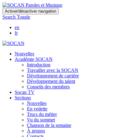
Skip
Activer/désactiver navigation
to
Search Toggle
main
content
en
fr
Nouvelles
Académie SOCAN
Introduction
Travailler avec la SOCAN
Développement de carrière
Développement du talent
Conseils des membres
Socan TV
Sections
Nouvelles
En vedette
Trucs du métier
Vu du sommet
Chanson de la semaine
À propos
Contacts