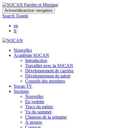
Skip
Activer/désactiver navigation
to
Search Toggle
main
content
en
fr
Nouvelles
Académie SOCAN
Introduction
Travailler avec la SOCAN
Développement de carrière
Développement du talent
Conseils des membres
Socan TV
Sections
Nouvelles
En vedette
Trucs du métier
Vu du sommet
Chanson de la semaine
À propos
Contacts