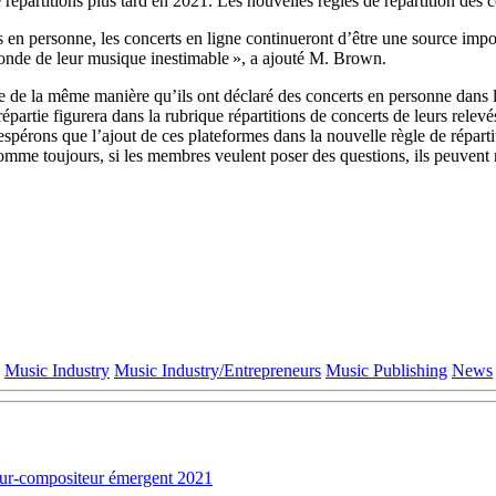
répartitions plus tard en 2021. Les nouvelles règles de répartition des 
en personne, les concerts en ligne continueront d’être une source impor
onde de leur musique inestimable », a ajouté M. Brown.
de la même manière qu’ils ont déclaré des concerts en personne dans le 
épartie figurera dans la rubrique répartitions de concerts de leurs relevés
espérons que l’ajout de ces plateformes dans la nouvelle règle de répa
Comme toujours, si les membres veulent poser des questions, ils peuvent
Music Industry
Music Industry/Entrepreneurs
Music Publishing
News