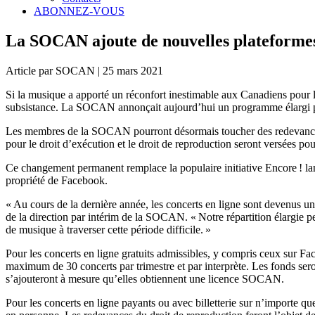
ABONNEZ-VOUS
La SOCAN ajoute de nouvelles plateformes 
Article par SOCAN | 25 mars 2021
Si la musique a apporté un réconfort inestimable aux Canadiens pour les
subsistance. La SOCAN annonçait aujourd’hui un programme élargi pou
Les membres de la SOCAN pourront désormais toucher des redevances p
pour le droit d’exécution et le droit de reproduction seront versées po
Ce changement permanent remplace la populaire initiative Encore ! lan
propriété de Facebook.
« Au cours de la dernière année, les concerts en ligne sont devenus
de la direction par intérim de la SOCAN. « Notre répartition élargie pe
de musique à traverser cette période difficile. »
Pour les concerts en ligne gratuits admissibles, y compris ceux sur F
maximum de 30 concerts par trimestre et par interprète. Les fonds seron
s’ajouteront à mesure qu’elles obtiennent une licence SOCAN.
Pour les concerts en ligne payants ou avec billetterie sur n’importe qu