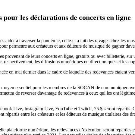
pour les déclarations de concerts en ligne
 aider à traverser la pandémie, celle-ci a fait des ravages chez les musi
r permettre aux créateurs et aux éditeurs de musique de gagner davant
rovenant de leurs concerts en ligne, gratuits ou avec billetterie, su
ur, respectivement, les diffusions numériques en direct uniques et les co
cée en mai dernier dans le cadre de laquelle des redevances étaient vers
 un moyen essentiel pour les membres de la SOCAN de communiquer avec 
rmettra de reverser davantage de redevances à ceux qui les ont légitimeme
acebook Live, Instagram Live, YouTube et Twitch, 75 $ seront répartis.
t répartis entre les créateurs et les éditeurs de musique titulaires des 
elle plateforme numérique, les redevances d’exécution seront réparties ent