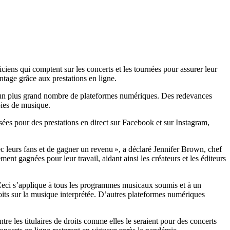
ciens qui comptent sur les concerts et les tournées pour assurer leur
age grâce aux prestations en ligne.
r un plus grand nombre de plateformes numériques. Des redevances
pies de musique.
ées pour des prestations en direct sur Facebook et sur Instagram,
leurs fans et de gagner un revenu », a déclaré Jennifer Brown, chef
nt gagnées pour leur travail, aidant ainsi les créateurs et les éditeurs
 Ceci s’applique à tous les programmes musicaux soumis et à un
droits sur la musique interprétée. D’autres plateformes numériques
re les titulaires de droits comme elles le seraient pour des concerts