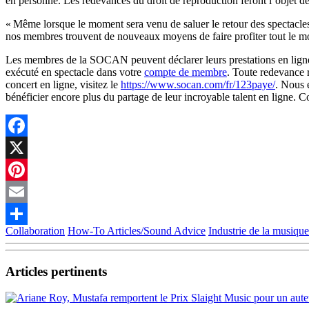
en personne. Les redevances du droit de reproduction feront l’objet de 
« Même lorsque le moment sera venu de saluer le retour des spectacles 
nos membres trouvent de nouveaux moyens de faire profiter tout le m
Les membres de la SOCAN peuvent déclarer leurs prestations en ligne 
exécuté en spectacle dans votre
compte de membre
. Toute redevance r
concert en ligne, visitez le
https://www.socan.com/fr/123paye/
. Nous 
bénéficier encore plus du partage de leur incroyable talent en ligne. 
Facebook
X
Pinterest
Email
Collaboration
How-To Articles/Sound Advice
Industrie de la musique
Partager
Articles pertinents