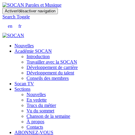
Skip
Activer/désactiver navigation
to
Search Toggle
main
content
en
fr
Nouvelles
Académie SOCAN
Introduction
Travailler avec la SOCAN
Développement de carrière
Développement du talent
Conseils des membres
Socan TV
Sections
Nouvelles
En vedette
Trucs du métier
Vu du sommet
Chanson de la semaine
À propos
Contacts
ABONNEZ-VOUS