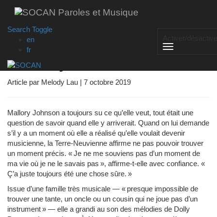
Skip
to
main
Search Toggle
Sous les projecteurs :
content
Activer/désactive
en
fr
Mallory Johnson
Article par Melody Lau | 7 octobre 2019
Mallory Johnson a toujours su ce qu’elle veut, tout était une
question de savoir quand elle y arriverait. Quand on lui demande
s’il y a un moment où elle a réalisé qu’elle voulait devenir
musicienne, la Terre-Neuvienne affirme ne pas pouvoir trouver
un moment précis. « Je ne me souviens pas d’un moment de
ma vie où je ne le savais pas », affirme-t-elle avec confiance. «
Ç’a juste toujours été une chose sûre. »
Issue d’une famille très musicale — « presque impossible de
trouver une tante, un oncle ou un cousin qui ne joue pas d’un
instrument » — elle a grandi au son des mélodies de Dolly