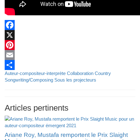
Facebook
X
Pinterest
Email
Auteur-compositeur-interprète
Collaboration
Country
Partager
Songwriting/Composing
Sous les projecteurs
Articles pertinents
Ariane Roy, Mustafa remportent le Prix Slaight