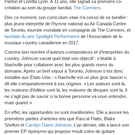
Parton et Loretta Lynn. À 11 ans, elle signait sa première co-
création au sein du groupe familial,
The Cormiers
.
Dès ce moment, son curriculum vitae n’a cessé de se bonifier :
plus jeune interprète de l’hymne national au Air Canada Centre
de Toronto, tournée mondiale en compagnie de The Cormiers, et
lauréate du prix Spotlight Performance
de l’Association de la
musique country canadienne en 2017.
Comme bon nombre d’auteurs-compositeurs et d’interprètes du
country, Johnson savait quel était son objectif : s’établir à
Nashville pour collaborer avec les plus grands noms du
domaine. Après un bref séjour à Toronto, Johnson s’est donc
installée aux États-Unis : « Nashville est un plus gros bassin »,
dit-elle comparativement à ses origines. « Les auteurs sont là,
les maisons d’édition sont là, les maisons de disques sont là. Il
ne s’agit pas de savoir
si
la bonne personne va vous entendre,
mais
quand
. »
En effet, les opportunités se sont manifestées. Elle a assuré les
premières parties d’artistes tels que Rascal Flatts, Blake
Shelton et
Carolyn Dawn Johnson
. L’an dernier, elle a lancé son
premier EP éponyme qui propose moult solos de guitare