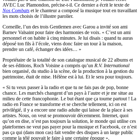
AVEC Luc Plamondon, précise-t-il. Ce dernier a écrit le texte de
Nos Combats
et le chanteur a composé la musique tout en travaillant
les mots choisis de l’illustre parolier.
Corneille, l’un des trois Gentlemen avec Garou a invité son ami
Barnev Valsaint pour faire des harmonies de voix. « C’est un ami
personnel et on habite à cinq minutes. Je lui disais : quand tu auras
déposé ton fils à l’école, viens donc faire un tour à la maison,
prendre un café, échanger des idées… »
Propriétaire de la totalité de son catalogue musical de 22 albums et
de ses éditions, Roch Voisine a compris qu’un
R.V. International
bien organisé, du studio à la scène, de la production à la gestion du
patrimoine, était de mise. Hélène est à lui. Et le sera pour toujours.
« Si tu veux passer à la radio et que tu ne fais pas de pop, bonne
chance. Les marchés changent d’un pays à l’autre et je me situe au
milieu de cette francophonie. Le but étant que ça tourne partout ! La
radio en France se transforme et se cherche tellement, ici on est
privilégié, il y a encore une radio adulte qui laisse de la place à ses
artistes. Nous, on veut se promouvoir décemment. Internet, quoi
qu’on en dise, n’est pas toujours la solution, le monde qui utilise ces
plateformes ne veut pas payer pour la musique et Facebook, ce n’est
pas ça qui (dans mon cas) fait vendre des disques à un large public
comme la télé pouvait le faire à une certaine époque ».