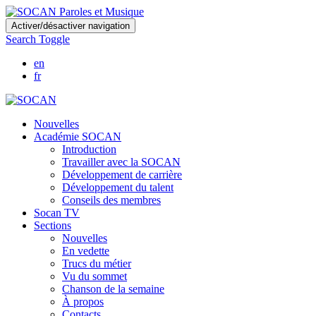
Skip
Activer/désactiver navigation
to
Search Toggle
main
content
en
fr
Nouvelles
Académie SOCAN
Introduction
Travailler avec la SOCAN
Développement de carrière
Développement du talent
Conseils des membres
Socan TV
Sections
Nouvelles
En vedette
Trucs du métier
Vu du sommet
Chanson de la semaine
À propos
Contacts