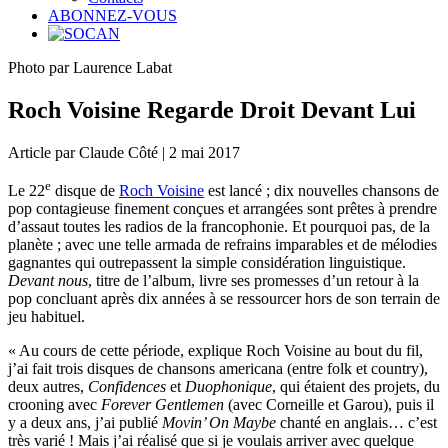
ABONNEZ-VOUS
Photo par Laurence Labat
Roch Voisine Regarde Droit Devant Lui
Article par Claude Côté | 2 mai 2017
e
Le 22
disque de
Roch Voisine
est lancé ; dix nouvelles chansons de
pop contagieuse finement conçues et arrangées sont prêtes à prendre
d’assaut toutes les radios de la francophonie. Et pourquoi pas, de la
planète ; avec une telle armada de refrains imparables et de mélodies
gagnantes qui outrepassent la simple considération linguistique.
Devant nous
, titre de l’album, livre ses promesses d’un retour à la
pop concluant après dix années à se ressourcer hors de son terrain de
jeu habituel.
« Au cours de cette période, explique Roch Voisine au bout du fil,
j’ai fait trois disques de chansons americana (entre folk et country),
deux autres,
Confidences
et
Duophonique
, qui étaient des projets, du
crooning avec
Forever Gentlemen
(avec Corneille et Garou), puis il
y a deux ans, j’ai publié
Movin’ On Maybe
chanté en anglais… c’est
très varié ! Mais j’ai réalisé que si je voulais arriver avec quelque