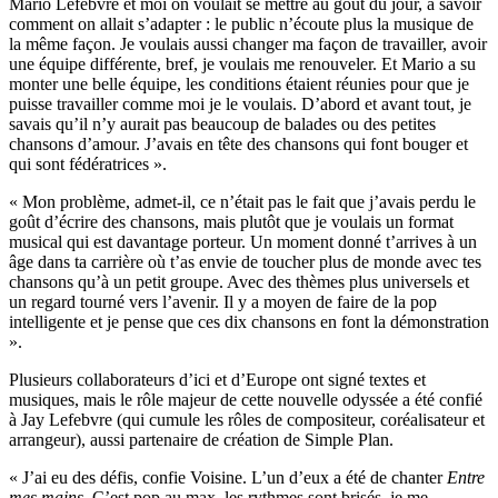
Mario Lefebvre et moi on voulait se mettre au goût du jour, à savoir
comment on allait s’adapter : le public n’écoute plus la musique de
la même façon. Je voulais aussi changer ma façon de travailler, avoir
une équipe différente, bref, je voulais me renouveler. Et Mario a su
monter une belle équipe, les conditions étaient réunies pour que je
puisse travailler comme moi je le voulais. D’abord et avant tout, je
savais qu’il n’y aurait pas beaucoup de balades ou des petites
chansons d’amour. J’avais en tête des chansons qui font bouger et
qui sont fédératrices ».
« Mon problème, admet-il, ce n’était pas le fait que j’avais perdu le
goût d’écrire des chansons, mais plutôt que je voulais un format
musical qui est davantage porteur. Un moment donné t’arrives à un
âge dans ta carrière où t’as envie de toucher plus de monde avec tes
chansons qu’à un petit groupe. Avec des thèmes plus universels et
un regard tourné vers l’avenir. Il y a moyen de faire de la pop
intelligente et je pense que ces dix chansons en font la démonstration
».
Plusieurs collaborateurs d’ici et d’Europe ont signé textes et
musiques, mais le rôle majeur de cette nouvelle odyssée a été confié
à Jay Lefebvre (qui cumule les rôles de compositeur, coréalisateur et
arrangeur), aussi partenaire de création de Simple Plan.
« J’ai eu des défis, confie Voisine. L’un d’eux a été de chanter
Entre
mes mains
. C’est pop au max, les rythmes sont brisés, je me