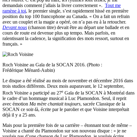
demandais comment j’allais la livrer correctement ».
Tout me
ramène à toi
, le premier single, s’est rapidement hissé en première
position du top 100 francophone au Canada. « On a fait un refrain
avec un couplet et la magie a opéré, on n’a pas eu à la retoucher.
Devant nous
(chanson titre) devait être au départ une ballade et en
cours de route est devenue plus up tempo. Mais parfois, en
ralentissant la cadence, la signification des mots ressort, surtout en
français. »
Roch Voisine au Gala de la SOCAN 2016. (Photo :
Frédérique Ménard-Aubin)
Le disque a été réalisé au mois de novembre et décembre 2016 dans
trois studios différents. Deux mois auparavant, le 12 septembre,
e
Roch Voisine a participé au 27
Gala de la SOCAN à Montréal dans
le cadre d’un hommage musical à Luc Plamondon. Seul, il reprit
avec émotion
Ma mère chantait toujours
, sacrée Classique de la
SOCAN ce soir-là, écrite par le parolier et que Voisine interprétait
déjà il y a 25 ans.
Mais pour la première fois de sa carrière – étonnant tout de même –
Voisine a chanté du Plamondon sur son nouveau disque : « je ne
voulais pas d’une chanson de Luc Plamondon, je voulais écrire