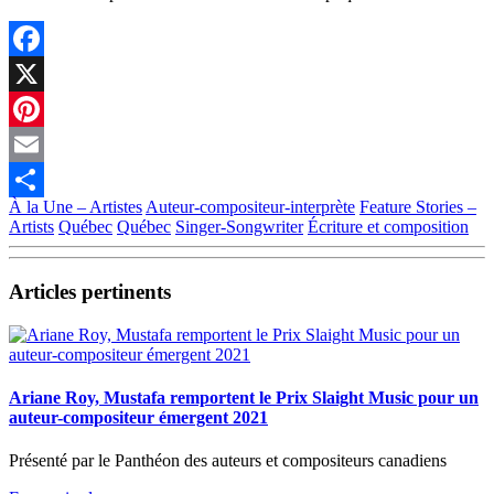
Facebook
X
Pinterest
Email
À la Une – Artistes
Auteur-compositeur-interprète
Feature Stories –
Partager
Artists
Québec
Québec
Singer-Songwriter
Écriture et composition
Articles pertinents
Ariane Roy, Mustafa remportent le Prix Slaight Music pour un
auteur-compositeur émergent 2021
Présenté par le Panthéon des auteurs et compositeurs canadiens