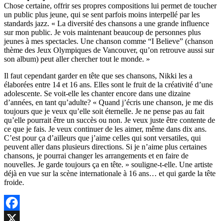
Chose certaine, offrir ses propres compositions lui permet de toucher
un public plus jeune, qui se sent parfois moins interpellé par les
standards jazz. « La diversité des chansons a une grande influence
sur mon public. Je vois maintenant beaucoup de personnes plus
jeunes à mes spectacles. Une chanson comme “I Believe” (chanson
thème des Jeux Olympiques de Vancouver, qu’on retrouve aussi sur
son album) peut aller chercher tout le monde. »
Il faut cependant garder en tête que ses chansons, Nikki les a
élaborées entre 14 et 16 ans. Elles sont le fruit de la créativité d’une
adolescente. Se voit-elle les chanter encore dans une dizaine
d’années, en tant qu’adulte? « Quand j’écris une chanson, je me dis
toujours que je veux qu’elle soit éternelle. Je ne pense pas au fait
qu’elle pourrait être un succès ou non. Je veux juste être contente de
ce que je fais. Je veux continuer de les aimer, même dans dix ans.
C’est pour ça d’ailleurs que j’aime celles qui sont versatiles, qui
peuvent aller dans plusieurs directions. Si je n’aime plus certaines
chansons, je pourrai changer les arrangements et en faire de
nouvelles. Je garde toujours ça en tête. » souligne-t-elle. Une artiste
déjà en vue sur la scène internationale à 16 ans… et qui garde la tête
froide.
Facebook