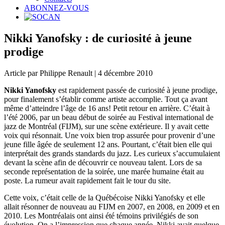
ABONNEZ-VOUS
Nikki Yanofsky : de curiosité à jeune
prodige
Article par Philippe Renault | 4 décembre 2010
Nikki Yanofsky
est rapidement passée de curiosité à jeune prodige,
pour finalement s’établir comme artiste accomplie. Tout ça avant
même d’atteindre l’âge de 16 ans! Petit retour en arrière. C’était à
l’été 2006, par un beau début de soirée au Festival international de
jazz de Montréal (FIJM), sur une scène extérieure. Il y avait cette
voix qui résonnait. Une voix bien trop assurée pour provenir d’une
jeune fille âgée de seulement 12 ans. Pourtant, c’était bien elle qui
interprétait des grands standards du jazz. Les curieux s’accumulaient
devant la scène afin de découvrir ce nouveau talent. Lors de sa
seconde représentation de la soirée, une marée humaine était au
poste. La rumeur avait rapidement fait le tour du site.
Cette voix, c’était celle de la Québécoise Nikki Yanofsky et elle
allait résonner de nouveau au FIJM en 2007, en 2008, en 2009 et en
2010. Les Montréalais ont ainsi été témoins privilégiés de son
évolution. On a l’impression que chaque année, Nikki avait quelque