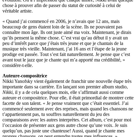
chose à prouver afin de passer du statut de curiosité à celui de
véritable artiste.
« Quand j’ai commencé en 2006, je n’avais que 12 ans, mais
beaucoup de gens étaient loin de la scène. Ils ne pouvaient pas
connaître mon âge. Ils ont juste aimé ma voix. Maintenant, je dirais
qu’ils pensent la même chose. C’est vrai qu’au début il y avait un
peu d’intérêt parce que j’étais très jeune et que je chantais de la
musique très vieille. Maintenant, j’ai 16 ans et l’étape de la jeune
prodige est passée. Tout s’est fait naturellement. Je pense que c’est
avant tout le jazz que je chante qui m’a apporté ma crédibilité, »
considère-t-elle.
Auteure-compositrice
Nikki Yanofsky vient également de franchir une nouvelle étape très
importante dans sa carrière. En lançant son premier album studio,
Nikki
, il y a de cela quelques mois, elle s’affirmait aussi comme
auteure et compositrice. Pour elle, il était primordial de montrer cette
facette de son talent. « Je pense vraiment que c’était essentiel. J’ai
commencé seulement avec des reprises, mais quand les chansons ne
t’appartiennent pas, tu souffres naturellement du jeu des
comparaisons avec les autres interprètes. Cet album, c’est pour moi
l’occasion de présenter aux gens autre chose qu’une voix. Je suis
quelqu’un, pas juste une chanteuse! Aussi, quand je chante mes
propres chansons, on peut entendre toutes mes influences, »