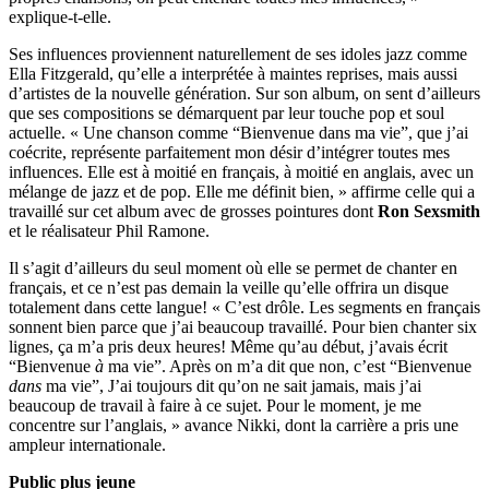
explique-t-elle.
Ses influences proviennent naturellement de ses idoles jazz comme
Ella Fitzgerald, qu’elle a interprétée à maintes reprises, mais aussi
d’artistes de la nouvelle génération. Sur son album, on sent d’ailleurs
que ses compositions se démarquent par leur touche pop et soul
actuelle. « Une chanson comme “Bienvenue dans ma vie”, que j’ai
coécrite, représente parfaitement mon désir d’intégrer toutes mes
influences. Elle est à moitié en français, à moitié en anglais, avec un
mélange de jazz et de pop. Elle me définit bien, » affirme celle qui a
travaillé sur cet album avec de grosses pointures dont
Ron Sexsmith
et le réalisateur Phil Ramone.
Il s’agit d’ailleurs du seul moment où elle se permet de chanter en
français, et ce n’est pas demain la veille qu’elle offrira un disque
totalement dans cette langue! « C’est drôle. Les segments en français
sonnent bien parce que j’ai beaucoup travaillé. Pour bien chanter six
lignes, ça m’a pris deux heures! Même qu’au début, j’avais écrit
“Bienvenue
à
ma vie”. Après on m’a dit que non, c’est “Bienvenue
dans
ma vie”, J’ai toujours dit qu’on ne sait jamais, mais j’ai
beaucoup de travail à faire à ce sujet. Pour le moment, je me
concentre sur l’anglais, » avance Nikki, dont la carrière a pris une
ampleur internationale.
Public plus jeune