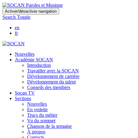
Skip
Activer/désactiver navigation
to
Search Toggle
main
content
en
fr
Nouvelles
Académie SOCAN
Introduction
Travailler avec la SOCAN
Développement de carrière
Développement du talent
Conseils des membres
Socan TV
Sections
Nouvelles
En vedette
Trucs du métier
Vu du sommet
Chanson de la semaine
À propos
Contacts