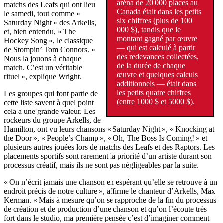
aréna de 20 000 places au
matchs des Leafs qui ont lieu
Canada était dans les petits
le samedi, tout comme «
six chiffres (plus de 100
Saturday Night » des Arkells,
000 $), tandis que le
et, bien entendu, « The
montant gagné par œuvre
Hockey Song », le classique
— qui est calculé à partir
de Stompin’ Tom Connors. «
des redevances collectées,
Nous la jouons à chaque
de la durée de chaque
match. C’est un véritable
œuvre et quelques calculs
rituel », explique Wright.
additionnels — était dans
les petits quatre chiffres
Les groupes qui font partie de
(entre 1000 $ et 5000 $).
cette liste savent à quel point
cela a une grande valeur. Les
rockeurs du groupe Arkells, de
Hamilton, ont vu leurs chansons « Saturday Night », « Knocking at
the Door », « People’s Champ », « Oh, The Boss Is Coming! » et
plusieurs autres jouées lors de matchs des Leafs et des Raptors. Les
placements sportifs sont rarement la priorité d’un artiste durant son
processus créatif, mais ils ne sont pas négligeables par la suite.
« On n’écrit jamais une chanson en espérant qu’elle se retrouve à un
endroit précis de notre culture », affirme le chanteur d’Arkells, Max
Kerman. « Mais à mesure qu’on se rapproche de la fin du processus
de création et de production d’une chanson et qu’on l’écoute très
fort dans le studio, ma première pensée c’est d’imaginer comment