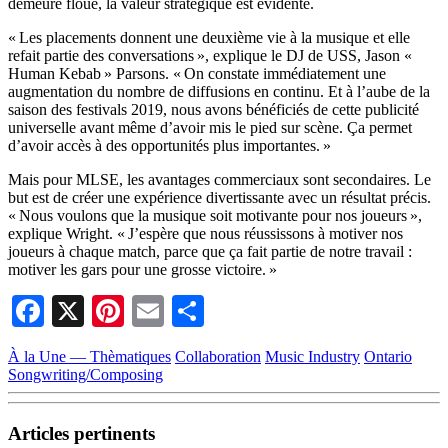
demeure floue, la valeur stratégique est évidente.
« Les placements donnent une deuxième vie à la musique et elle
refait partie des conversations », explique le DJ de USS, Jason «
Human Kebab » Parsons. « On constate immédiatement une
augmentation du nombre de diffusions en continu. Et à l’aube de la
saison des festivals 2019, nous avons bénéficiés de cette publicité
universelle avant même d’avoir mis le pied sur scène. Ça permet
d’avoir accès à des opportunités plus importantes. »
Mais pour MLSE, les avantages commerciaux sont secondaires. Le
but est de créer une expérience divertissante avec un résultat précis.
« Nous voulons que la musique soit motivante pour nos joueurs »,
explique Wright. « J’espère que nous réussissons à motiver nos
joueurs à chaque match, parce que ça fait partie de notre travail :
motiver les gars pour une grosse victoire. »
Facebook
X
Pinterest
Email
Partager
À la Une — Thèmatiques
Collaboration
Music Industry
Ontario
Songwriting/Composing
Articles pertinents