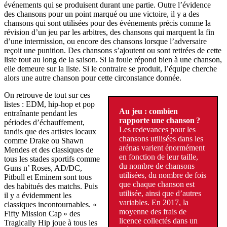
événements qui se produisent durant une partie. Outre l’évidence
des chansons pour un point marqué ou une victoire, il y a des
chansons qui sont utilisées pour des événements précis comme la
révision d’un jeu par les arbitres, des chansons qui marquent la fin
d’une intermission, ou encore des chansons lorsque l’adversaire
reçoit une punition. Des chansons s’ajoutent ou sont retirées de cette
liste tout au long de la saison. Si la foule répond bien à une chanson,
elle demeure sur la liste. Si le contraire se produit, l’équipe cherche
alors une autre chanson pour cette circonstance donnée.
On retrouve de tout sur ces
listes : EDM, hip-hop et pop
Au jeu : combien
entraînante pendant les
rapporte une chanson ?
périodes d’échauffement,
Les redevances pour les
tandis que des artistes locaux
chansons utilisées dans les
comme Drake ou Shawn
arénas varient énormément
Mendes et des classiques de
en fonction de leur taille,
tous les stades sportifs comme
du nombre de chansons
Guns n’ Roses, AD/DC,
utilisées, du nombre de fois
Pitbull et Eminem sont tous
que chaque chanson est
des habitués des matchs. Puis
utilisée, ainsi que d’autres
il y a évidemment les
variables. En 2017, la
classiques incontournables. «
moyenne des frais de
Fifty Mission Cap » des
licence collectés dans un
Tragically Hip joue à tous les