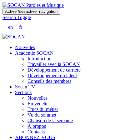
Skip
Activer/désactiver navigation
to
Search Toggle
main
content
en
fr
Nouvelles
Académie SOCAN
Introduction
Travailler avec la SOCAN
Développement de carrière
Développement du talent
Conseils des membres
Socan TV
Sections
Nouvelles
En vedette
Trucs du métier
Vu du sommet
Chanson de la semaine
À propos
Contacts
ABONNEZ-VOUS