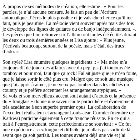
À propos de ses méthodes de création, elle estime : « Pour les
paroles, je n’ai aucune censure. Je fais un peu de l’écriture
automatique. J’écris le plus possible et je vais chercher ce qu’il me
faut, puis je peaufine. La mélodie vient souvent après mais des fois
je développe des lignes de guitares ou de banjo indépendamment. ».
Les pièces que l’on retrouve sur l’album ont toutes été écrites durant
les deux ou trois dernières années et Lisa ajoute : « Plus jeune,
j’écrivais beaucoup, surtout de la poésie, mais c’était des trucs
d’ado. »
Son style? Lisa énumère quelques ingrédients :: « Ma mère m’a
toujours dit de jouer des affaires avec du pep, pis j’ai toujours été
tomboy et pour moi, faut que ça rock! Fallait juste que je m’en foute,
que je laisse sortir le côté plus cru. Malgré que ce soit une musique
que j’ai appris à aimer, je ne veux pas tomber dans les clichés du
country et je préfère accentuer les arrangements atypiques. »
Sa voix et son merveilleux accent sont autant d’atouts et la présence
du « franglais » donne une saveur toute particulière et évidemment
très acadienne à son superbe premier opus. La collaboration de
l’excellent réalisateur et arrangeur Louis-Jean Cormier (membre de
Karkwa) participe également à cette franche réussite. En ce qui a
trait à l’enregistrement, cette perfectionniste se souvient : « Ce fut
une expérience assez longue et difficile, je n’allais pas sortir de là
avant que ça soit parfait. Les tounes avaient déjà une vie et j’ai