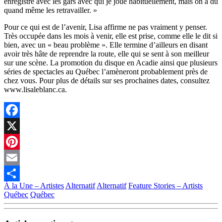
enregistré avec les gars avec qui je joue habituellement, mais on a dû
quand même les retravailler. »
Pour ce qui est de l’avenir, Lisa affirme ne pas vraiment y penser.
Très occupée dans les mois à venir, elle est prise, comme elle le dit si
bien, avec un « beau problème ». Elle termine d’ailleurs en disant
avoir très hâte de reprendre la route, elle qui se sent à son meilleur
sur une scène. La promotion du disque en Acadie ainsi que plusieurs
séries de spectacles au Québec l’amèneront probablement près de
chez vous. Pour plus de détails sur ses prochaines dates, consultez
www.lisaleblanc.ca.
Facebook
X
Pinterest
Email
À la Une – Artistes
Alternatif
Alternatif
Feature Stories – Artists
Partager
Québec
Québec