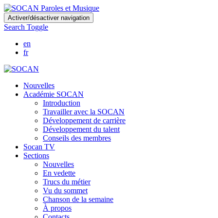
Skip
Activer/désactiver navigation
to
Search Toggle
main
content
en
fr
Nouvelles
Académie SOCAN
Introduction
Travailler avec la SOCAN
Développement de carrière
Développement du talent
Conseils des membres
Socan TV
Sections
Nouvelles
En vedette
Trucs du métier
Vu du sommet
Chanson de la semaine
À propos
Contacts