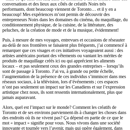
conversations et des lieux aux côtés de créatifs Noirs très
performants, dont beaucoup viennent de Toronto… et il y en a
beaucoup! Mes expériences m’ont permis de découvrir des
entrepreneurs Noirs dans les domaines du cinéma, du maquillage, du
conditionnement physique, de la cuisine, de la littérature, des
peluches, de la création de mode et de la musique, évidemment!
Puis, à mesure de mes voyages, entrevues et occasions de réseauter
au-delà de nos frontières se faisaient plus fréquents, j’ai commencé à
remarquer que ces visages et ces initiatives voyageaient aussi : des
artistes américains portant des vêtements ou vantant les mérites de
produits de maquillage créés ici ou qui apprécient les aliments
locaux – et pas seulement ceux des grandes entreprises – lorsqu’ils
sont de passage à Toronto. J’ai vu, à grande ou petite échelle,
l’augmentation de la présence de ces individus s’immiscer dans mes
réseaux sociaux, à la télévision, lors d’événements ; ces espaces
n’ont pas seulement un impact sur les Canadiens et sur l’expression
artistique chez nous, ils sont ressentis internationalement, plus que
jamais auparavant.
Alors, quel est l’impact sur le monde? Comment les créatifs de
Toronto et de ses environs parviennent-ils à changer les choses dans
des endroits où ils ne vivent pas? Ça dépend en partie de ce que le
mot « impact » signifie pour vous. Nous vivons dans une société
innovante et tournée vers l’avenir, mais qui opère également, dans