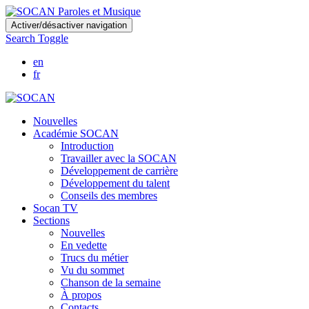
Skip
Activer/désactiver navigation
to
Search Toggle
main
content
en
fr
Nouvelles
Académie SOCAN
Introduction
Travailler avec la SOCAN
Développement de carrière
Développement du talent
Conseils des membres
Socan TV
Sections
Nouvelles
En vedette
Trucs du métier
Vu du sommet
Chanson de la semaine
À propos
Contacts