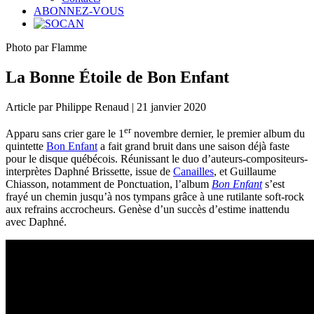
ABONNEZ-VOUS
Photo par Flamme
La Bonne Étoile de Bon Enfant
Article par Philippe Renaud | 21 janvier 2020
er
Apparu sans crier gare le 1
novembre dernier, le premier album du
quintette
Bon Enfant
a fait grand bruit dans une saison déjà faste
pour le disque québécois. Réunissant le duo d’auteurs-compositeurs-
interprètes Daphné Brissette, issue de
Canailles
, et Guillaume
Chiasson, notamment de Ponctuation, l’album
Bon Enfant
s’est
frayé un chemin jusqu’à nos tympans grâce à une rutilante soft-rock
aux refrains accrocheurs. Genèse d’un succès d’estime inattendu
avec Daphné.