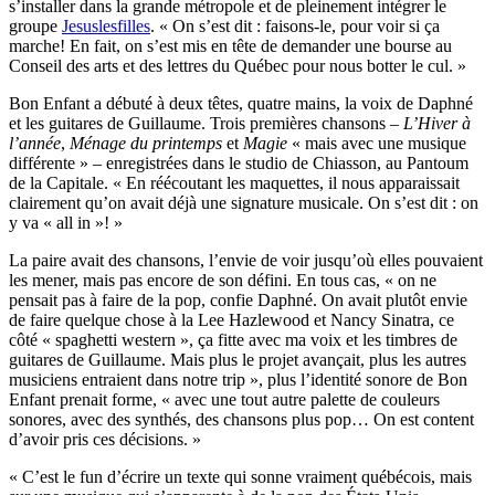
s’installer dans la grande métropole et de pleinement intégrer le
groupe
Jesuslesfilles
. « On s’est dit : faisons-le, pour voir si ça
marche! En fait, on s’est mis en tête de demander une bourse au
Conseil des arts et des lettres du Québec pour nous botter le cul. »
Bon Enfant a débuté à deux têtes, quatre mains, la voix de Daphné
et les guitares de Guillaume. Trois premières chansons –
L’Hiver à
l’année
,
Ménage du printemps
et
Magie
« mais avec une musique
différente » – enregistrées dans le studio de Chiasson, au Pantoum
de la Capitale. « En réécoutant les maquettes, il nous apparaissait
clairement qu’on avait déjà une signature musicale. On s’est dit : on
y va « all in »! »
La paire avait des chansons, l’envie de voir jusqu’où elles pouvaient
les mener, mais pas encore de son défini. En tous cas, « on ne
pensait pas à faire de la pop, confie Daphné. On avait plutôt envie
de faire quelque chose à la Lee Hazlewood et Nancy Sinatra, ce
côté « spaghetti western », ça fitte avec ma voix et les timbres de
guitares de Guillaume. Mais plus le projet avançait, plus les autres
musiciens entraient dans notre trip », plus l’identité sonore de Bon
Enfant prenait forme, « avec une tout autre palette de couleurs
sonores, avec des synthés, des chansons plus pop… On est content
d’avoir pris ces décisions. »
« C’est le fun d’écrire un texte qui sonne vraiment québécois, mais