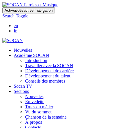
Skip
Activer/désactiver navigation
to
Search Toggle
main
content
en
fr
Nouvelles
Académie SOCAN
Introduction
Travailler avec la SOCAN
Développement de carrière
Développement du talent
Conseils des membres
Socan TV
Sections
Nouvelles
En vedette
Trucs du métier
Vu du sommet
Chanson de la semaine
À propos
Contacts