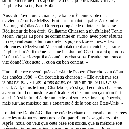
sur une musique qui s’apparente à de la pop des États-Unis. »,
Daphné Brissette, Bon Enfant
Aussi de l’aventure Canailles, le batteur Étienne Côté et la
claviériste/choriste Mélissa Fortin ont rejoint la paire. Alexandre
Beauregard (alias Alex Burger) complète le quintette à la basse.
Réalisateur de bon droit, Guillaume Chiasson a plutôt laissé Tonio
Morin-Vargas au poste de commande en studio, avec pour résultat
un resplendissant album aux relents pop-rock seventies. « Les
références à Fleetwood Mac sont totalement accidentelles, assure
Daphné. Il n’était même pas une inspiration! C’est un ami qui nous
l’a fait réaliser lorsqu’il a écouté nos chansons. Ensuite, on nous a
vite donné l’étiquette… et on est ben content! »
Une influence revendiquée celle-là : le Robert Charlebois du début
des années 1980. « On écoutait sa chanson : « Elle avait mis ses
talons hauts… » [
Les Talons hauts
, de l’album de 1983]. On se
disait, Ah!, dans le fond, Charlebois, c’est ça, il écrit des chansons
avec un fond de musique américaine, et c’est un peu ça qu’on fait
aussi. C’est le fun d’écrire un texte qui sonne vraiment québécois,
mais sur une musique qui s’apparente à de la pop des États-Unis. »
Le binôme Daphné-Guillaume crée les chansons, ensuite orchestrées
avec les trois autres membres. « On part d’une base guitare-voix.
Après, nous, on veut que cette base soit solide, que la mélodie soit
présente, qu’on sente que ça marche, je ne sais pas… On se