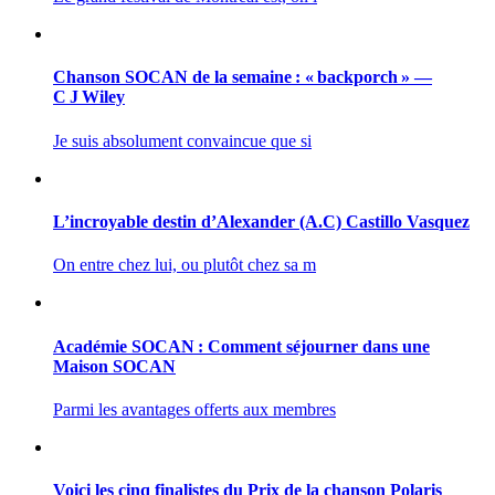
Chanson SOCAN de la semaine : « backporch » —
C J Wiley
Je suis absolument convaincue que si
L’incroyable destin d’Alexander (A.C) Castillo Vasquez
On entre chez lui, ou plutôt chez sa m
Académie SOCAN : Comment séjourner dans une
Maison SOCAN
Parmi les avantages offerts aux membres
Voici les cinq finalistes du Prix de la chanson Polaris