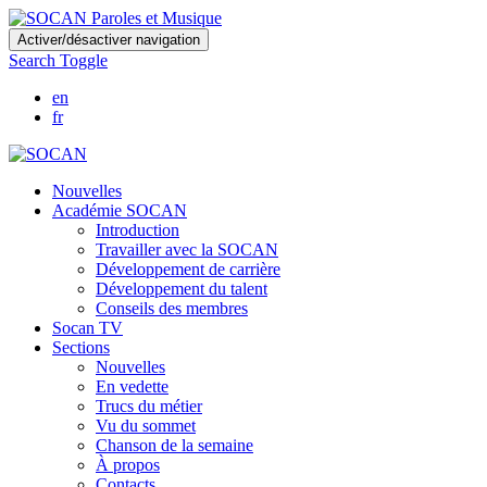
Skip
Activer/désactiver navigation
to
Search Toggle
main
content
en
fr
Nouvelles
Académie SOCAN
Introduction
Travailler avec la SOCAN
Développement de carrière
Développement du talent
Conseils des membres
Socan TV
Sections
Nouvelles
En vedette
Trucs du métier
Vu du sommet
Chanson de la semaine
À propos
Contacts