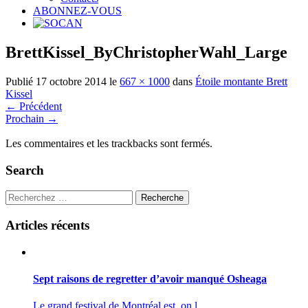
ABONNEZ-VOUS
BrettKissel_ByChristopherWahl_Large
Publié
17 octobre 2014
le
667 × 1000
dans
Étoile montante Brett
Kissel
←
Précédent
Prochain
→
Les commentaires et les trackbacks sont fermés.
Search
Recherche
Articles récents
Sept raisons de regretter d’avoir manqué Osheaga
Le grand festival de Montréal est, on l