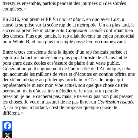
freestyles ensemble, parfois pendant des journées ou des soirées
complètes. »
En 2016, son premier EP
En noir et blanc
, en duo avec Lost, a
causé la surprise sur la scène rap de la métropole. Un an plus tard, le
succès sa première mixtape solo
Confession risquée
confirmait bien
des choses. Plus que jamais, le rap allait devenir un enjeu primordial
pour White-B, et non plus un simple passe-temps comme avant.
Entre textes conscients dans la lignée d’un rap français puriste et
egotrip à la facture américaine plus pop, l’artiste de 23 ans fait le
pont entre deux écoles et s’assure de plaire à un vaste public.
Générant un petit engouement de l’autre côté de l’Atlantique, celui
qui accumule les millions de vues et d’écoutes en continu offrira une
deuxième mixtape au printemps prochain. « C’est le projet qui
représentera le mieux mon vibe actuel, soit quelque chose de très
percutant, mais d’aussi très mélodieux. Je ressens un peu de
pression, je ne le cacherai pas, mais je ne veux pas non plus presser
les choses. Je veux m’assurer de ne pas livrer un
Confession risquée
2
, car le plus important, c’est de proposer quelque chose de
différent. »
Facebook