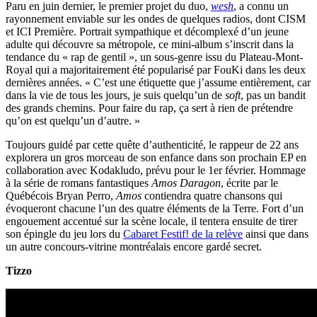
Paru en juin dernier, le premier projet du duo,
wesh
, a connu un
rayonnement enviable sur les ondes de quelques radios, dont CISM
et ICI Première. Portrait sympathique et décomplexé d’un jeune
adulte qui découvre sa métropole, ce mini-album s’inscrit dans la
tendance du « rap de gentil », un sous-genre issu du Plateau-Mont-
Royal qui a majoritairement été popularisé par FouKi dans les deux
dernières années. « C’est une étiquette que j’assume entièrement, car
dans la vie de tous les jours, je suis quelqu’un de
soft
, pas un bandit
des grands chemins. Pour faire du rap, ça sert à rien de prétendre
qu’on est quelqu’un d’autre. »
Toujours guidé par cette quête d’authenticité, le rappeur de 22 ans
explorera un gros morceau de son enfance dans son prochain EP en
collaboration avec Kodakludo, prévu pour le 1er février. Hommage
à la série de romans fantastiques
Amos Daragon
, écrite par le
Québécois Bryan Perro,
Amos
contiendra quatre chansons qui
évoqueront chacune l’un des quatre éléments de la Terre. Fort d’un
engouement accentué sur la scène locale, il tentera ensuite de tirer
son épingle du jeu lors du
Cabaret Festif! de la relève
ainsi que dans
un autre concours-vitrine montréalais encore gardé secret.
Tizzo