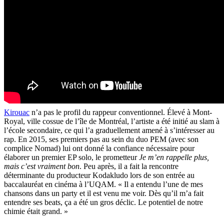
Kirouac
n’a pas le profil du rappeur conventionnel. Élevé à Mont-
Royal, ville cossue de l’île de Montréal, l’artiste a été initié au slam à
l’école secondaire, ce qui l’a graduellement amené à s’intéresser au
rap. En 2015, ses premiers pas au sein du duo PEM (avec son
complice Nomad) lui ont donné la confiance nécessaire pour
élaborer un premier EP solo, le prometteur
Je m’en rappelle plus,
mais c’est vraiment bon
. Peu après, il a fait la rencontre
déterminante du producteur Kodakludo lors de son entrée au
baccalauréat en cinéma à l’UQAM. « Il a entendu l’une de mes
chansons dans un party et il est venu me voir. Dès qu’il m’a fait
entendre ses beats, ça a été un gros déclic. Le potentiel de notre
chimie était grand. »