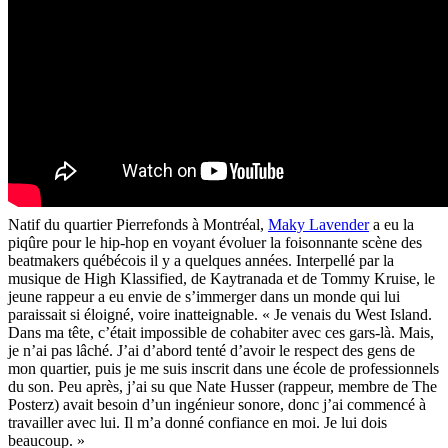
Natif du quartier Pierrefonds à Montréal,
Maky Lavender
a eu la
piqûre pour le hip-hop en voyant évoluer la foisonnante scène des
beatmakers québécois il y a quelques années. Interpellé par la
musique de High Klassified, de Kaytranada et de Tommy Kruise, le
jeune rappeur a eu envie de s’immerger dans un monde qui lui
paraissait si éloigné, voire inatteignable. « Je venais du West Island.
Dans ma tête, c’était impossible de cohabiter avec ces gars-là. Mais,
je n’ai pas lâché. J’ai d’abord tenté d’avoir le respect des gens de
mon quartier, puis je me suis inscrit dans une école de professionnels
du son. Peu après, j’ai su que Nate Husser (rappeur, membre de The
Posterz) avait besoin d’un ingénieur sonore, donc j’ai commencé à
travailler avec lui. Il m’a donné confiance en moi. Je lui dois
beaucoup. »