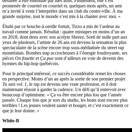
destinée à être entendue par mes amis. Finalement, elle s’est
promenée de courriel en courriel et, quelques mois après, un ami
m’a invité à venir l’interpréter dans un club du centre-ville. À ma
grande surprise, tout le monde s’est mis à la chanter avec moi. »
Ébahi par ce bouche-à-oreille fortuit, Tizzo a mis de l’ardeur au
travail comme jamais. Résultat : quatre mixtapes en moins d’un an
en 2018, dont deux avec son acolyte Shreez. Sorti de nulle part aux
yeux de plusieurs, l’artiste de 26 ans est devenu la sensation la plus
spectaculaire de la scène encore trop sous-médiatisée du street rap
montréalais. Bombes trap accrocheuses à l’énergie foudroyante, ses
pièces
On fouette
et
Ça pue
sont d’ailleurs en voie de devenir des
hymnes du hip-hop québécois.
Pour le principal intéressé, ce succès considérable remet les choses
en perspective. Moins d’un an après la sortie de son premier projet
Tu sais vol. 1
, le rap est devenu une vraie profession, et il doit
maintenant réussir à garder la cadence. Un défi qu’il entrevoit avec
beaucoup d’optimisme. « Ça va être encore plus fou que l’année
passée. Chaque fois que je sors du studio, les beats sont encore plus
terribles ! Les jeunes veulent sauter et bouger, et c’est exactement ce
que je leur donne. »
White-B