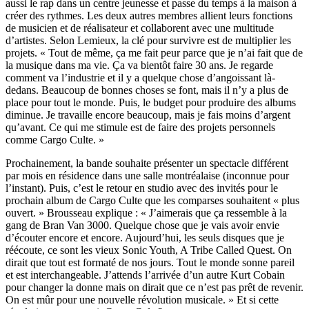
aussi le rap dans un centre jeunesse et passe du temps à la maison à
créer des rythmes. Les deux autres membres allient leurs fonctions
de musicien et de réalisateur et collaborent avec une multitude
d’artistes. Selon Lemieux, la clé pour survivre est de multiplier les
projets. « Tout de même, ça me fait peur parce que je n’ai fait que de
la musique dans ma vie. Ça va bientôt faire 30 ans. Je regarde
comment va l’industrie et il y a quelque chose d’angoissant là-
dedans. Beaucoup de bonnes choses se font, mais il n’y a plus de
place pour tout le monde. Puis, le budget pour produire des albums
diminue. Je travaille encore beaucoup, mais je fais moins d’argent
qu’avant. Ce qui me stimule est de faire des projets personnels
comme Cargo Culte. »
Prochainement, la bande souhaite présenter un spectacle différent
par mois en résidence dans une salle montréalaise (inconnue pour
l’instant). Puis, c’est le retour en studio avec des invités pour le
prochain album de Cargo Culte que les comparses souhaitent « plus
ouvert. » Brousseau explique : « J’aimerais que ça ressemble à la
gang de Bran Van 3000. Quelque chose que je vais avoir envie
d’écouter encore et encore. Aujourd’hui, les seuls disques que je
réécoute, ce sont les vieux Sonic Youth, A Tribe Called Quest. On
dirait que tout est formaté de nos jours. Tout le monde sonne pareil
et est interchangeable. J’attends l’arrivée d’un autre Kurt Cobain
pour changer la donne mais on dirait que ce n’est pas prêt de revenir.
On est mûr pour une nouvelle révolution musicale. » Et si cette