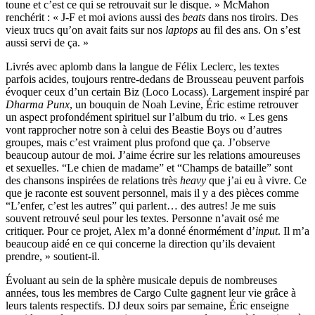
toune et c’est ce qui se retrouvait sur le disque. » McMahon
renchérit : « J-F et moi avions aussi des
beats
dans nos tiroirs. Des
vieux trucs qu’on avait faits sur nos
laptops
au fil des ans. On s’est
aussi servi de ça. »
Livrés avec aplomb dans la langue de Félix Leclerc, les textes
parfois acides, toujours rentre-dedans de Brousseau peuvent parfois
évoquer ceux d’un certain Biz (Loco Locass). Largement inspiré par
Dharma Punx
, un bouquin de Noah Levine, Éric estime retrouver
un aspect profondément spirituel sur l’album du trio. « Les gens
vont rapprocher notre son à celui des Beastie Boys ou d’autres
groupes, mais c’est vraiment plus profond que ça. J’observe
beaucoup autour de moi. J’aime écrire sur les relations amoureuses
et sexuelles. “Le chien de madame” et “Champs de bataille” sont
des chansons inspirées de relations très
heavy
que j’ai eu à vivre. Ce
que je raconte est souvent personnel, mais il y a des pièces comme
“L’enfer, c’est les autres” qui parlent… des autres! Je me suis
souvent retrouvé seul pour les textes. Personne n’avait osé me
critiquer. Pour ce projet, Alex m’a donné énormément d’
input
. Il m’a
beaucoup aidé en ce qui concerne la direction qu’ils devaient
prendre, » soutient-il.
Évoluant au sein de la sphère musicale depuis de nombreuses
années, tous les membres de Cargo Culte gagnent leur vie grâce à
leurs talents respectifs. DJ deux soirs par semaine, Éric enseigne