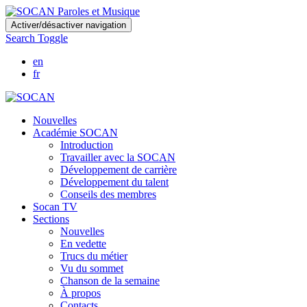
Skip
Activer/désactiver navigation
to
Search Toggle
main
content
en
fr
Nouvelles
Académie SOCAN
Introduction
Travailler avec la SOCAN
Développement de carrière
Développement du talent
Conseils des membres
Socan TV
Sections
Nouvelles
En vedette
Trucs du métier
Vu du sommet
Chanson de la semaine
À propos
Contacts