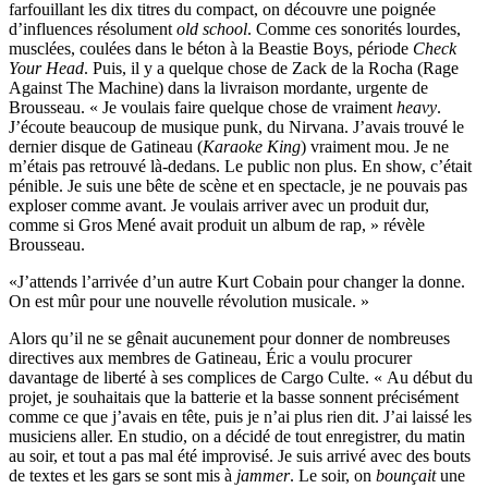
farfouillant les dix titres du compact, on découvre une poignée
d’influences résolument
old school
. Comme ces sonorités lourdes,
musclées, coulées dans le béton à la Beastie Boys, période
Check
Your Head
. Puis, il y a quelque chose de Zack de la Rocha (Rage
Against The Machine) dans la livraison mordante, urgente de
Brousseau. « Je voulais faire quelque chose de vraiment
heavy
.
J’écoute beaucoup de musique punk, du Nirvana. J’avais trouvé le
dernier disque de Gatineau (
Karaoke King
) vraiment mou. Je ne
m’étais pas retrouvé là-dedans. Le public non plus. En show, c’était
pénible. Je suis une bête de scène et en spectacle, je ne pouvais pas
exploser comme avant. Je voulais arriver avec un produit dur,
comme si Gros Mené avait produit un album de rap, » révèle
Brousseau.
«J’attends l’arrivée d’un autre Kurt Cobain pour changer la donne.
On est mûr pour une nouvelle révolution musicale. »
Alors qu’il ne se gênait aucunement pour donner de nombreuses
directives aux membres de Gatineau, Éric a voulu procurer
davantage de liberté à ses complices de Cargo Culte. « Au début du
projet, je souhaitais que la batterie et la basse sonnent précisément
comme ce que j’avais en tête, puis je n’ai plus rien dit. J’ai laissé les
musiciens aller. En studio, on a décidé de tout enregistrer, du matin
au soir, et tout a pas mal été improvisé. Je suis arrivé avec des bouts
de textes et les gars se sont mis à
jammer
. Le soir, on
bounçait
une