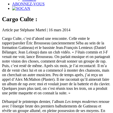
ABONNEZ-VOUS
Cargo Culte :
Article par Stéphane Martel | 16 mars 2014
Cargo Culte, c’est d’abord une rencontre. Celle entre le
rapper/parolier Éric Brousseau (anciennement Séba au sein de la
formation Gatineau) et le bassiste Jean-François Lemieux (Daniel
Bélanger, Jean Leloup) dans un club vidéo. « J’étais commis et J-F
venait me voir, lance Brousseau. On parlait musique et on partageait
notre vision des choses, comment devait sonner un groupe de rap.
Puis, c’est resté de même. Après six mois, je l’ai recontacté. Il m’a
dit de venir chez lui et on a commencé à monter des chansons, mais
on cherchait un autre musicien. Peu de temps après, j’ai reçu un
appel d’Alex McMahon (Plaster). Il me racontait qu’il aimerait faire
un album de rap avec moi et voulait jouer de la batterie et du clavier.
Quelques jours plus tard, on s’est réunis tous les trois, on a produit
une petite maquette et on connait la suite. »
Débarqué le printemps dernier, l’album
Les temps modernes
renoue
avec l’énergie brute des premiers balbutiements de Gatineau et
révèle un groupe allumé, en pleine possession de ses moyens. En