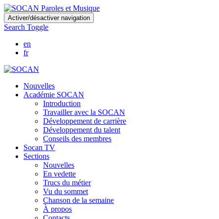
Skip
Activer/désactiver navigation
to
Search Toggle
main
content
en
fr
Nouvelles
Académie SOCAN
Introduction
Travailler avec la SOCAN
Développement de carrière
Développement du talent
Conseils des membres
Socan TV
Sections
Nouvelles
En vedette
Trucs du métier
Vu du sommet
Chanson de la semaine
À propos
Contacts