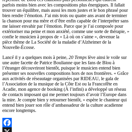
parfois moins bien avec les compositions plus énergiques. Il fallait
trouver un équilibre, mais aussi les mots justes et le bon phrasé pour
bien rendre l’émotion. J’ai mis trois ou quatre ans avant de terminer
la chanson pour ma mère et d’être enfin capable de l’interpréter sans
me laisser envahir par l’émotion. Parce que je l’ai composée pour
extérioriser ma peine et mon anxiété, comme une sorte de thérapie, »
confie le musicien à propos de « Là où on s’aime », devenue la
pièce thème de La Société de la maladie d’Alzheimer de la
Nouvelle-Écosse.
Lancé il y a quelques mois à peine,
20 Temps
lève ainsi le voile sur
une autre facette de Patrice Boulianne que les fans de Blou à
l’étranger découvriront bientôt, puisque le musicien entend bien
présenter ses nouvelles compositions hors de nos frontières. « Grâce
aux activités de réseautage organisées par RIDEAU, le gala de
l’Association de la musique de la Côte Est ou la Francofête en
Acadie, mon agence de booking (À l’infini) a développé un réseau
de contacts imposant qui me permet toujours d’avoir l’Europe dans
la mire. Je compte bien y retourner bientôt, » espère le chanteur qui
entend bien jouer son rôle d’ambassadeur de la culture acadienne
encore longtemps.
Facebook