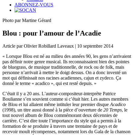
ABONNEZ-VOUS
Photo par Martine Gérard
Blou : pour l’amour de l’Acadie
Article par Olivier Robillard Laveaux | 10 septembre 2014
« Lorsque Blou est né au milieu des années 90, les gens n’arrivaient
pas définir notre genre musical. Ils reconnaissaient bien des pointes
de bluegrass, de musique traditionnelle, de rock ou de folk, mais
personne n’arrivait à mettre le doigt dessus. On a donc inventé un
mot qui définissait nos racines acadiennes, cajun et zydeco. Ça
donné le terme « acadico », qui est resté depuis. »
C’était il y a 20 ans. L’auteur-compositeur-interprète Patrice
Boulianne s’en souvient comme si c’était hier. Les autres membres
de Blou et lui allaient même intituler leur premier disque
Acadico
(1998), un titre aussi donné à la pièce d’ouverture de
20 Temps
, le
tout nouvel album de Blou commémorant deux décennies de
carrière. C’est dire toute l’importance du style qui a permis à la
formation de se produire à travers une trentaine de pays et de
recevoir moult récompenses, notamment lors du Gala de la chanson