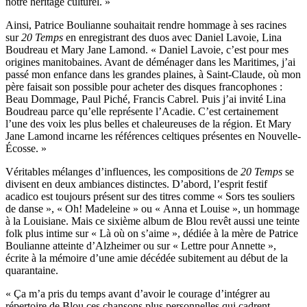
notre héritage culturel. »
Ainsi, Patrice Boulianne souhaitait rendre hommage à ses racines
sur
20 Temps
en enregistrant des duos avec Daniel Lavoie, Lina
Boudreau et Mary Jane Lamond. « Daniel Lavoie, c’est pour mes
origines manitobaines. Avant de déménager dans les Maritimes, j’ai
passé mon enfance dans les grandes plaines, à Saint-Claude, où mon
père faisait son possible pour acheter des disques francophones :
Beau Dommage, Paul Piché, Francis Cabrel. Puis j’ai invité Lina
Boudreau parce qu’elle représente l’Acadie. C’est certainement
l’une des voix les plus belles et chaleureuses de la région. Et Mary
Jane Lamond incarne les références celtiques présentes en Nouvelle-
Écosse. »
Véritables mélanges d’influences, les compositions de
20 Temps
se
divisent en deux ambiances distinctes. D’abord, l’esprit festif
acadico est toujours présent sur des titres comme « Sors tes souliers
de danse », « Oh! Madeleine » ou « Anna et Louise », un hommage
à la Louisiane. Mais ce sixième album de Blou revêt aussi une teinte
folk plus intime sur « Là où on s’aime », dédiée à la mère de Patrice
Boulianne atteinte d’Alzheimer ou sur « Lettre pour Annette »,
écrite à la mémoire d’une amie décédée subitement au début de la
quarantaine.
« Ça m’a pris du temps avant d’avoir le courage d’intégrer au
répertoire de Blou ces chansons plus personnelles qui cadrent