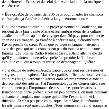
de la Nouvelle-Écosse et de celui de l’Association de la musique de
la Côte Est.
« Être capable de voyager dans 36 pays pour chanter tes chansons
en français, ça t’amène à chérir ta langue énormément. »
Blou est devenu aujourd’hui le projet personnel de Boulianne, un
résident de la baie Sainte-Marie et réel ambassadeur de la culture
acadienne. « Être capable de voyager dans 36 pays pour chanter tes
chansons en français, ça t’amène à chérir ta langue énormément. À
l’avoir proche du cœur. Parce que partager sa langue maternelle
avec des gens qui ne la connaissent pas du tout, ça te donne une
flamme. Et à voir les Radio Radio et Lisa LeBlanc aller, je me dis
qu’il y a maintenant une relève prête à reprendre le flambeau, »
explique celui qui a toujours refusé de déménager au Québec.
« J’ai décidé de rester en Acadie parce que ce sont ses paysages et
ses gens qui m’inspirent. Mais c’est parfois difficile, surtout avec les
coupures du gouvernement Harper dans les programmes d’aide au
déplacement des artistes. J’ai l’impression que les Conservateurs ne
comprennent pas l’importance de ces bourses pour les artistes
francophones hors-Québec. C’est un peu comme si on nous poussait
à chanter en anglais, une langue qui facilite l’exportation et la
diffusion. Et c’est pas juste en musique. Le théâtre, la littérature et
les arts visuels sont aussi touchés. Nous sommes en train d’appauvrir