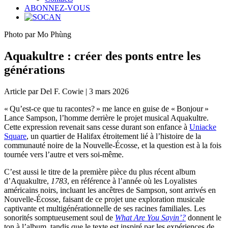
ABONNEZ-VOUS
Photo par Mo Phùng
Aquakultre : créer des ponts entre les
générations
Article par Del F. Cowie | 3 mars 2026
« Qu’est-ce que tu racontes? » me lance en guise de « Bonjour »
Lance Sampson, l’homme derrière le projet musical Aquakultre.
Cette expression revenait sans cesse durant son enfance à
Uniacke
Square
, un quartier de Halifax étroitement lié à l’histoire de la
communauté noire de la Nouvelle-Écosse, et la question est à la fois
tournée vers l’autre et vers soi-même.
C’est aussi le titre de la première pièce du plus récent album
d’Aquakultre,
1783
, en référence à l’année où les Loyalistes
américains noirs, incluant les ancêtres de Sampson, sont arrivés en
Nouvelle-Écosse, faisant de ce projet une exploration musicale
captivante et multigénérationnelle de ses racines familiales. Les
sonorités somptueusement soul de
What Are You Sayin’?
donnent le
ton à l’album, tandis que le texte est inspiré par les expériences de