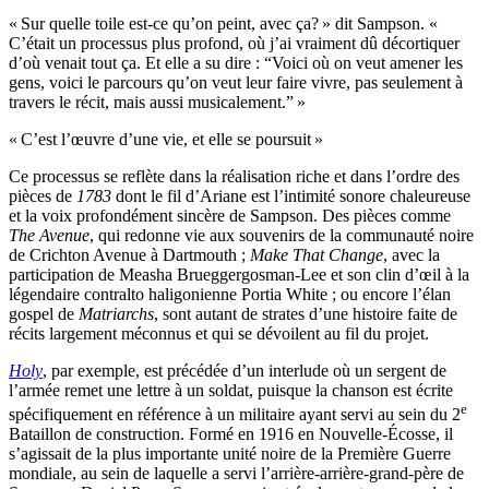
« Sur quelle toile est-ce qu’on peint, avec ça? » dit Sampson. «
C’était un processus plus profond, où j’ai vraiment dû décortiquer
d’où venait tout ça. Et elle a su dire : “Voici où on veut amener les
gens, voici le parcours qu’on veut leur faire vivre, pas seulement à
travers le récit, mais aussi musicalement.” »
« C’est l’œuvre d’une vie, et elle se poursuit »
Ce processus se reflète dans la réalisation riche et dans l’ordre des
pièces de
1783
dont le fil d’Ariane est l’intimité sonore chaleureuse
et la voix profondément sincère de Sampson. Des pièces comme
The Avenue
, qui redonne vie aux souvenirs de la communauté noire
de Crichton Avenue à Dartmouth ;
Make That Change
, avec la
participation de Measha Brueggergosman-Lee et son clin d’œil à la
légendaire contralto haligonienne Portia White ; ou encore l’élan
gospel de
Matriarchs
, sont autant de strates d’une histoire faite de
récits largement méconnus et qui se dévoilent au fil du projet.
Holy
, par exemple, est précédée d’un interlude où un sergent de
l’armée remet une lettre à un soldat, puisque la chanson est écrite
e
spécifiquement en référence à un militaire ayant servi au sein du 2
Bataillon de construction. Formé en 1916 en Nouvelle-Écosse, il
s’agissait de la plus importante unité noire de la Première Guerre
mondiale, au sein de laquelle a servi l’arrière-arrière-grand-père de