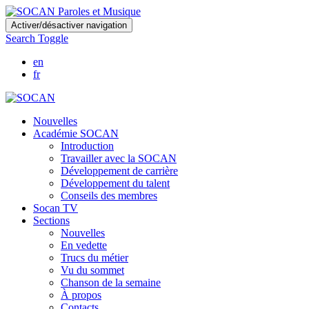
Skip
Activer/désactiver navigation
to
Search Toggle
main
content
en
fr
Nouvelles
Académie SOCAN
Introduction
Travailler avec la SOCAN
Développement de carrière
Développement du talent
Conseils des membres
Socan TV
Sections
Nouvelles
En vedette
Trucs du métier
Vu du sommet
Chanson de la semaine
À propos
Contacts