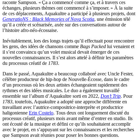
raconte Sampson. « Ça a commencé comme ça, et à travers ces
échanges, plusieurs thèmes ont commencé à s’imposer. » À la suite
de ces déplacements, Aquakultre a participé à plusieurs projets, dont
GeneratioNS : Black Memories of Nova Scotia
, une émission télé
qu’il a créée et scénarisée, axée sur des conversations autour de
l’histoire afro-néo-écossaise.
Inévitablement, lors des longs trajets qu’il effectuait pour rencontrer
les gens, des idées de chansons comme
Bags Packed
lui venaient et
il s’est convaincu qu’un volet musical devait émerger de ces
nouvelles connaissances. Il s’est alors attelé à définir les paramètres
du processus créatif de
1783
.
Dans le passé, Aquakultre a beaucoup collaboré avec Uncle Fester,
célèbre producteur de hip-hop de Nouvelle-Écosse, dans le cadre
d’un processus où les deux artistes échangeaient rapidement des
rythmes et des idées musicales. Le duo a également travaillé
ensemble sur l’album d’Aquakultre sorti en 2022,
Don’t Trip
. Pour
1783
, toutefois, Aquakultre a adopté une approche différente en
travaillant avec l’autrice-compositrice-interprète et productrice
haligonienne
Erin Costelo
. Tous deux ont longuement discuté du
processus créatif, plusieurs mois avant même d’entrer en studio. Ils
ont écouté de la musique et défini ce qu’ils souhaitaient accomplir
avec le projet, en s’appuyant sur les connaissances et les recherches
que Sampson avait réunies pour poser les bonnes questions.