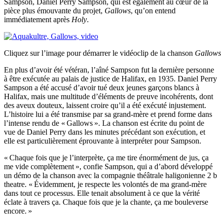
Sampson, Daniel Perry Sampson, qui est également au cœur de la
pièce plus émouvante du projet,
Gallows
, qu’on entend
immédiatement après
Holy
.
Cliquez sur l’image pour démarrer le vidéoclip de la chanson
Gallows
En plus d’avoir été vétéran, l’aîné Sampson fut la dernière personne
à être exécutée au palais de justice de Halifax, en 1935. Daniel Perry
Sampson a été accusé d’avoir tué deux jeunes garçons blancs à
Halifax, mais une multitude d’éléments de preuve incohérents, dont
des aveux douteux, laissent croire qu’il a été exécuté injustement.
L’histoire lui a été transmise par sa grand-mère et prend forme dans
l’intense rendu de « Gallows ». La chanson est écrite du point de
vue de Daniel Perry dans les minutes précédant son exécution, et
elle est particulièrement éprouvante à interpréter pour Sampson.
« Chaque fois que je l’interprète, ça me tire énormément de jus, ça
me vide complètement », confie Sampson, qui a d’abord développé
un démo de la chanson avec la compagnie théâtrale haligonienne 2 b
theatre. « Évidemment, je respecte les volontés de ma grand-mère
dans tout ce processus. Elle tenait absolument à ce que la vérité
éclate à travers ça. Chaque fois que je la chante, ça me bouleverse
encore. »