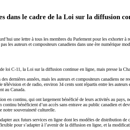
dans le cadre de la Loi sur la diffusion co
hui une lettre à tous les membres du Parlement pour les exhorter à reje
ait pas les auteurs et compositeurs canadiens dans une ère numérique mod
 loi C-11, la Loi sur la diffusion continue en ligne, mais presse la Cha
des dernières années, mais les auteurs et compositeurs canadiens ne reço
 télévision et de radio, environ 34 cents sont répartis entre les auteur
ent au Canada.
fusion en continu, qui ont largement bénéficié de leurs activités au pay
en continu bénéficient d’un accès sans entrave au public canadien et devr
e notre souveraineté culturelle.
adapter aux futurs services en ligne dont les modèles de distribution de
xible pour s’adapter à l’avenir de la diffusion en ligne, et la modificati