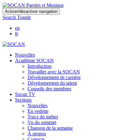
Skip
Activer/désactiver navigation
to
Search Toggle
main
content
en
fr
Nouvelles
Académie SOCAN
Introduction
Travailler avec la SOCAN
Développement de carrière
Développement du talent
Conseils des membres
Socan TV
Sections
Nouvelles
En vedette
Trucs du métier
Vu du sommet
Chanson de la semaine
À propos
Contacts