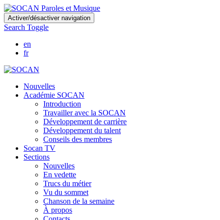
Skip
Activer/désactiver navigation
to
Search Toggle
main
content
en
fr
Nouvelles
Académie SOCAN
Introduction
Travailler avec la SOCAN
Développement de carrière
Développement du talent
Conseils des membres
Socan TV
Sections
Nouvelles
En vedette
Trucs du métier
Vu du sommet
Chanson de la semaine
À propos
Contacts