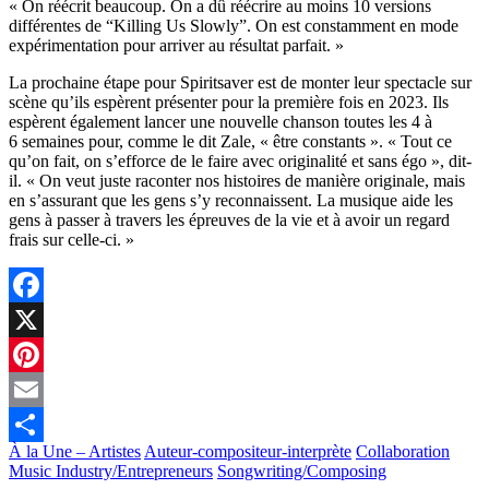
« On réécrit beaucoup. On a dû réécrire au moins 10 versions
différentes de “Killing Us Slowly”. On est constamment en mode
expérimentation pour arriver au résultat parfait. »
La prochaine étape pour Spiritsaver est de monter leur spectacle sur
scène qu’ils espèrent présenter pour la première fois en 2023. Ils
espèrent également lancer une nouvelle chanson toutes les 4 à
6 semaines pour, comme le dit Zale, « être constants ». « Tout ce
qu’on fait, on s’efforce de le faire avec originalité et sans égo », dit-
il. « On veut juste raconter nos histoires de manière originale, mais
en s’assurant que les gens s’y reconnaissent. La musique aide les
gens à passer à travers les épreuves de la vie et à avoir un regard
frais sur celle-ci. »
Facebook
X
Pinterest
Email
À la Une – Artistes
Auteur-compositeur-interprète
Collaboration
Partager
Music Industry/Entrepreneurs
Songwriting/Composing