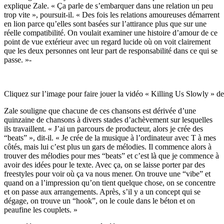
explique Zale. « Ça parle de s’embarquer dans une relation un peu
trop vite », poursuit-il. « Des fois les relations amoureuses démarrent
en lion parce qu’elles sont basées sur l’attirance plus que sur une
réelle compatibilité. On voulait examiner une histoire d’amour de ce
point de vue extérieur avec un regard lucide où on voit clairement
que les deux personnes ont leur part de responsabilité dans ce qui se
passe. »-
Cliquez sur l’image pour faire jouer la vidéo « Killing Us Slowly » de 
Zale souligne que chacune de ces chansons est dérivée d’une
quinzaine de chansons à divers stades d’achèvement sur lesquelles
ils travaillent. « J’ai un parcours de producteur, alors je crée des
“beats” », dit-il. « Je crée de la musique à l’ordinateur avec T à mes
côtés, mais lui c’est plus un gars de mélodies. Il commence alors à
trouver des mélodies pour mes “beats” et c’est là que je commence à
avoir des idées pour le texte. Avec ça, on se laisse porter par des
freestyles pour voir où ça va nous mener. On trouve une “vibe” et
quand on a l’impression qu’on tient quelque chose, on se concentre
et on passe aux arrangements. Après, s’il y a un concept qui se
dégage, on trouve un “hook”, on le coule dans le béton et on
peaufine les couplets. »