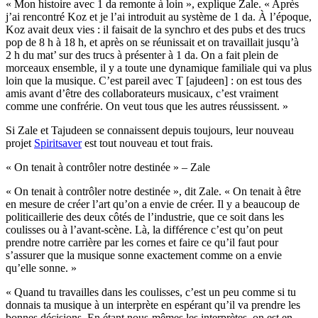
« Mon histoire avec 1 da remonte à loin », explique Zale. « Après
j’ai rencontré Koz et je l’ai introduit au système de 1 da. À l’époque,
Koz avait deux vies : il faisait de la synchro et des pubs et des trucs
pop de 8 h à 18 h, et après on se réunissait et on travaillait jusqu’à
2 h du mat’ sur des trucs à présenter à 1 da. On a fait plein de
morceaux ensemble, il y a toute une dynamique familiale qui va plus
loin que la musique. C’est pareil avec T [ajudeen] : on est tous des
amis avant d’être des collaborateurs musicaux, c’est vraiment
comme une confrérie. On veut tous que les autres réussissent. »
Si Zale et Tajudeen se connaissent depuis toujours, leur nouveau
projet
Spiritsaver
est tout nouveau et tout frais.
« On tenait à contrôler notre destinée » – Zale
« On tenait à contrôler notre destinée », dit Zale. « On tenait à être
en mesure de créer l’art qu’on a envie de créer. Il y a beaucoup de
politicaillerie des deux côtés de l’industrie, que ce soit dans les
coulisses ou à l’avant-scène. Là, la différence c’est qu’on peut
prendre notre carrière par les cornes et faire ce qu’il faut pour
s’assurer que la musique sonne exactement comme on a envie
qu’elle sonne. »
« Quand tu travailles dans les coulisses, c’est un peu comme si tu
donnais ta musique à un interprète en espérant qu’il va prendre les
bonnes décisions. En étant nous-mêmes les interprètes, on est en