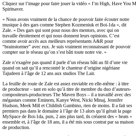
Cliquez sur l’image pour faire jouer la vidéo « I’m High, Have You 
Spiritsaver.
« Nous avons vraiment de la chance de pouvoir faire écouter notre
musique à des gars comme Stephen Kozmeniuk et Boi-1da », dit
Zale. « Des gars qui sont pour nous des mentors, avec qui on
travaille étroitement et qui nous donnent leurs opinions. C’est
comme avoir accès aux meilleurs représentants A&R pour
“brainstormer” avec eux. Je suis vraiment reconnaissant de pouvoir
compter sur le réseau qu’on s’est bâti toute notre vie. »
Zale n’exagère pas quand il parle d’un réseau bâti au fil d’une vie
quand on sait qu’il a rencontré le chanteur d’origine nigériane
Tajudeen à l’âge de 12 ans aux studios The Lair.
La feuille de route de Zale est assez enviable en elle-même : à titre
de producteur – tant en solo qu’à titre de membre du duo d’auteurs-
compositeurs-producteurs The Maven Boys – il a travaillé avec des
mégastars comme Eminem, Kanye West, Nicki Minaj, Jennifer
Hudson, Meek Mill et Childish Gambino, rien de moins. Il a fait ses
premiers pas dans le domaine à l’âge de 13 alors qu’il gérait la page
MySpace de Boi-1da, puis, 2 ans plus tard, ils créaient des « beats »
ensemble et, à l’âge de 18 ans, il a été mis sous contrat par sa maison
de production.