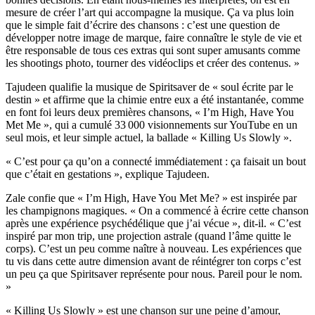
mesure de créer l’art qui accompagne la musique. Ça va plus loin
que le simple fait d’écrire des chansons : c’est une question de
développer notre image de marque, faire connaître le style de vie et
être responsable de tous ces extras qui sont super amusants comme
les shootings photo, tourner des vidéoclips et créer des contenus. »
Tajudeen qualifie la musique de Spiritsaver de « soul écrite par le
destin » et affirme que la chimie entre eux a été instantanée, comme
en font foi leurs deux premières chansons, « I’m High, Have You
Met Me », qui a cumulé 33 000 visionnements sur YouTube en un
seul mois, et leur simple actuel, la ballade « Killing Us Slowly ».
« C’est pour ça qu’on a connecté immédiatement : ça faisait un bout
que c’était en gestations », explique Tajudeen.
Zale confie que « I’m High, Have You Met Me? » est inspirée par
les champignons magiques. « On a commencé à écrire cette chanson
après une expérience psychédélique que j’ai vécue », dit-il. « C’est
inspiré par mon trip, une projection astrale (quand l’âme quitte le
corps). C’est un peu comme naître à nouveau. Les expériences que
tu vis dans cette autre dimension avant de réintégrer ton corps c’est
un peu ça que Spiritsaver représente pour nous. Pareil pour le nom.
»
« Killing Us Slowly » est une chanson sur une peine d’amour,