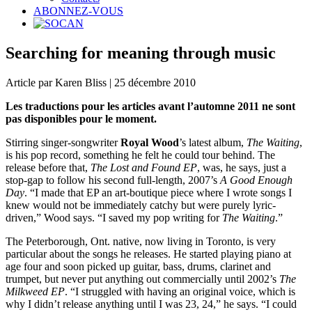
ABONNEZ-VOUS
Searching for meaning through music
Article par Karen Bliss | 25 décembre 2010
Les traductions pour les articles avant l’automne 2011 ne sont
pas disponibles pour le moment.
Stirring singer-songwriter
Royal
Wood
’s latest album,
The Waiting
,
is his pop record, something he felt he could tour behind. The
release before that,
The Lost and Found EP
, was, he says, just a
stop-gap to follow his second full-length, 2007’s
A Good Enough
Day
. “I made that EP an art-boutique piece where I wrote songs I
knew would not be immediately catchy but were purely lyric-
driven,” Wood says. “I saved my pop writing for
The Waiting
.”
The Peterborough, Ont. native, now living in Toronto, is very
particular about the songs he releases. He started playing piano at
age four and soon picked up guitar, bass, drums, clarinet and
trumpet, but never put anything out commercially until 2002’s
The
Milkweed EP
. “I struggled with having an original voice, which is
why I didn’t release anything until I was 23, 24,” he says. “I could