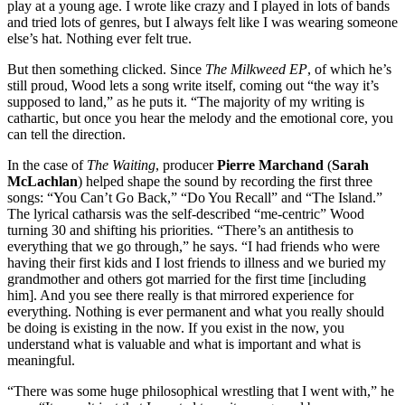
play at a young age. I wrote like crazy and I played in lots of bands
and tried lots of genres, but I always felt like I was wearing someone
else’s hat. Nothing ever felt true.
But then something clicked. Since
The Milkweed EP
, of which he’s
still proud, Wood lets a song write itself, coming out “the way it’s
supposed to land,” as he puts it. “The majority of my writing is
cathartic, but once you hear the melody and the emotional core, you
can tell the direction.
In the case of
The Waiting
, producer
Pierre Marchand
(
Sarah
McLachlan
) helped shape the sound by recording the first three
songs: “You Can’t Go Back,” “Do You Recall” and “The Island.”
The lyrical catharsis was the self-described “me-centric” Wood
turning 30 and shifting his priorities. “There’s an antithesis to
everything that we go through,” he says. “I had friends who were
having their first kids and I lost friends to illness and we buried my
grandmother and others got married for the first time [including
him]. And you see there really is that mirrored experience for
everything. Nothing is ever permanent and what you really should
be doing is existing in the now. If you exist in the now, you
understand what is valuable and what is important and what is
meaningful.
“There was some huge philosophical wrestling that I went with,” he