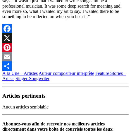
says. “It wasn’t just that I wanted to write songs and be a
professional musician. It was some deep search for meaning and,
even more so, what I wanted my art to say. I wanted there to be
something to be reflected on when you hear it.”
Facebook
X
Pinterest
Email
À la Une – Artistes
Auteur-compositeur-interprète
Feature Stories –
Partager
Artists
Singer-Songwriter
Articles pertinents
Aucun articles semblable
Abonnez-vous afin de recevoir nos meilleurs articles
directement dans votre boîte de courriels toutes les deux