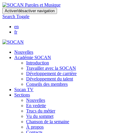
Skip
Activer/désactiver navigation
to
Search Toggle
main
content
en
fr
Nouvelles
Académie SOCAN
Introduction
Travailler avec la SOCAN
Développement de carrière
Développement du talent
Conseils des membres
Socan TV
Sections
Nouvelles
En vedette
Trucs du métier
Vu du sommet
Chanson de la semaine
À propos
Contacts