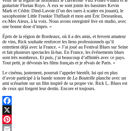
venir de la région de Bordeaux le claviériste Vinz Pollet-Villard et le
guitariste Florian Royo. À eux se sont joints les bassistes Kevin
Mark et Cédric Dind-Lavoie (l’un des rares à scatter en jouant), le
saxophoniste Little Frankie Thiffault et mon ami Éric Desranleau,
ex-Mes Aïeux, à la voix. Nous avons enregistré live en studio, avec
une bonne dose d’impro. »
Épris de la région de Bordeaux, où il a des amis, et fervent amateur
de vins, Rick souhaite renforcer les liens professionnels qu’il
entretient déjà avec la France. « J’ai joué au Festival Blues sur Seine
et fait plusieurs spectacles là-bas. En France, les événements blues
sont très nombreux. Et puis, j’ai beaucoup d’affinités avec ce pays.
Tout petit, je dévorais les films français et je rêvais de Paris. »
Le cinéma, justement, pourrait l’appeler bientôt, lui qui en plus
d’avoir participé à la bande sonore de
La Bouteille
planche avec un
ami scénariste sur un film inspiré de sa propre vie. Rick L. Blues est
de ceux qui forgent leur destin. Encore et toujours.
Facebook
X
Pinterest