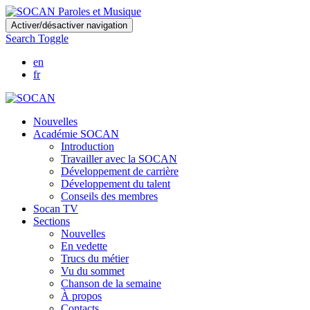
Skip
Activer/désactiver navigation
to
Search Toggle
main
content
en
fr
Nouvelles
Académie SOCAN
Introduction
Travailler avec la SOCAN
Développement de carrière
Développement du talent
Conseils des membres
Socan TV
Sections
Nouvelles
En vedette
Trucs du métier
Vu du sommet
Chanson de la semaine
À propos
Contacts