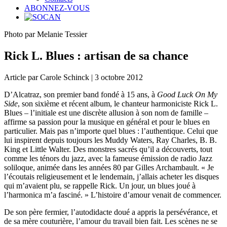
ABONNEZ-VOUS
Photo par Melanie Tessier
Rick L. Blues : artisan de sa chance
Article par Carole Schinck | 3 octobre 2012
D’Alcatraz, son premier band fondé à 15 ans, à
Good Luck On My
Side
, son sixième et récent album, le chanteur harmoniciste Rick L.
Blues – l’initiale est une discrète allusion à son nom de famille –
affirme sa passion pour la musique en général et pour le blues en
particulier. Mais pas n’importe quel blues : l’authentique. Celui que
lui inspirent depuis toujours les Muddy Waters, Ray Charles, B. B.
King et Little Walter. Des monstres sacrés qu’il a découverts, tout
comme les ténors du jazz, avec la fameuse émission de radio Jazz
soliloque, animée dans les années 80 par Gilles Archambault. « Je
l’écoutais religieusement et le lendemain, j’allais acheter les disques
qui m’avaient plu, se rappelle Rick. Un jour, un blues joué à
l’harmonica m’a fasciné. » L’histoire d’amour venait de commencer.
De son père fermier, l’autodidacte doué a appris la persévérance, et
de sa mère couturière, l’amour du travail bien fait. Les scènes ne se