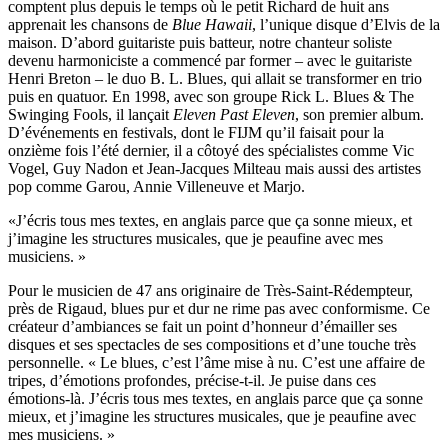
comptent plus depuis le temps où le petit Richard de huit ans
apprenait les chansons de
Blue Hawaii
, l’unique disque d’Elvis de la
maison. D’abord guitariste puis batteur, notre chanteur soliste
devenu harmoniciste a commencé par former – avec le guitariste
Henri Breton – le duo B. L. Blues, qui allait se transformer en trio
puis en quatuor. En 1998, avec son groupe Rick L. Blues & The
Swinging Fools, il lançait
Eleven Past Eleven
, son premier album.
D’événements en festivals, dont le FIJM qu’il faisait pour la
onzième fois l’été dernier, il a côtoyé des spécialistes comme Vic
Vogel, Guy Nadon et Jean-Jacques Milteau mais aussi des artistes
pop comme Garou, Annie Villeneuve et Marjo.
«J’écris tous mes textes, en anglais parce que ça sonne mieux, et
j’imagine les structures musicales, que je peaufine avec mes
musiciens. »
Pour le musicien de 47 ans originaire de Très-Saint-Rédempteur,
près de Rigaud, blues pur et dur ne rime pas avec conformisme. Ce
créateur d’ambiances se fait un point d’honneur d’émailler ses
disques et ses spectacles de ses compositions et d’une touche très
personnelle. « Le blues, c’est l’âme mise à nu. C’est une affaire de
tripes, d’émotions profondes, précise-t-il. Je puise dans ces
émotions-là. J’écris tous mes textes, en anglais parce que ça sonne
mieux, et j’imagine les structures musicales, que je peaufine avec
mes musiciens. »