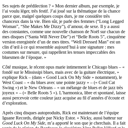
Ses sujets de prédilection ? « Mon dernier album, par exemple, je
l’ai voulu léger, très festif. J’ai joué sur la thématique de la chance
parce que, malgré quelques coups durs, je me considère très
chanceux dans la vie. Bien sûr, je parle des femmes (“Long Legged
Woman”, “She Makes Me Dizzy”), d’amour, de sexe. Il y a aussi
des constantes, comme une nouvelle chanson de Noël sur chacun de
mes disques (“Santa Will Never Die”) et “Belle Roots 5”, cinquième
version enregistrée d’un de mes titres. “Well Dressed Man” est un
clin d’œil à ce qui ressemble aujourd’hui à une signature : mes
costumes sur mesure, qui rappellent les tenues impeccables des
bluesmen de l’époque. »
Côté musique, le récent opus marie intimement le Chicago blues – «
fondé sur le Mississipi blues, mais avec de la guitare électrique, »
explique Rick – (dans « Good Luck On My Side » notamment), le
West Coast – « du blues avec une pointe jazzy » – (« Cool Cat
Swing ») et le New Orleans – « un mélange de blues et de jazz très
joyeux » – (« Belle Roots 5 »). L’harmonica, libre et spontané, laisse
aussi percevoir cette couleur jazz acquise au fil d’années d’écoute et
d’exploration.
Après cinq disques autoproduits, Rick est maintenant de l’équipe
Iguane Records, dirigée par Nicky Estor. « Nicky, aussi batteur sur
Good Luck On My Side
, m’a apporté le son que je cherchais. Il a fait