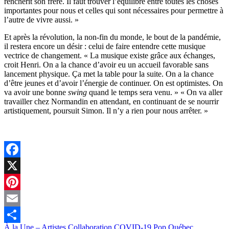
renchérit son frère. Il faut trouver l’équilibre entre toutes les choses
importantes pour nous et celles qui sont nécessaires pour permettre à
l’autre de vivre aussi. »
Et après la révolution, la non-fin du monde, le bout de la pandémie,
il restera encore un désir : celui de faire entendre cette musique
vectrice de changement. « La musique existe grâce aux échanges,
croit Henri. On a la chance d’avoir eu un accueil favorable sans
lancement physique. Ça met la table pour la suite. On a la chance
d’être jeunes et d’avoir l’énergie de continuer. On est optimistes. On
va avoir une bonne
swing
quand le temps sera venu. » « On va aller
travailler chez Normandin en attendant, en continuant de se nourrir
artistiquement, poursuit Simon. Il n’y a rien pour nous arrêter. »
Facebook
X
Pinterest
Email
À la Une – Artistes
Collaboration
COVID-19
Pop
Québec