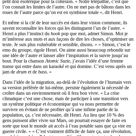
petit don ésotérique pour la cohésion. « Notre télépathie, c’est que
l’on connait les limites de l’autre. On ne met pas de bâtons dans les
roues de l’autre parce qu’on est en symbiose totale », dit Henri.
Et même si la clé de leur succès est dans leur vision commune, ils
savent reconnaître les forces qui les distinguent l’un de l’autre. «
Henri a plus l’instinct du
hook
pop que moi, admet Simon. Moi je
m’intéresse aux mots et aux façons de dire les choses, d’optimiser un
texte. Je suis plus vulnérable et sensible, disons. » « Simon, c’est le
emo du groupe, rigole Henri. On aime aussi beaucoup rebondir sur
une idée de l’autre et laisser aller l’inspiration et la suivre jusqu’au
bout. Pour la chanson
Atomic Suzie
, j’avais l’idée d’une femme
transe qui entre dans un karaoké et qui domine. C’est venu après un
jam de
drum
et de
bass
. »
Dans l’idée de la migration, au-delà de l’évolution de l’humain vers
sa version préférée de lui-même, persiste également la nécessité de
croître dans un environnement où il fera bon vivre. « La crise
climatique c’est une chose, mais de participer à une transition vers
un système politique et économique qui va nous permettre de
survivre en évitant de ne profiter qu’à une infime partie de la
population, ça, c’est nécessaire, dit Henri. Au lieu que 10 % des
gens puissent aller vivre sur Mars, on pourrait essayer de faire en
sorte que tout le monde ait accès à l’eau potable sans que ça vire en
guerre civile. » « C’est vraiment difficile de faire ça, une révolution,