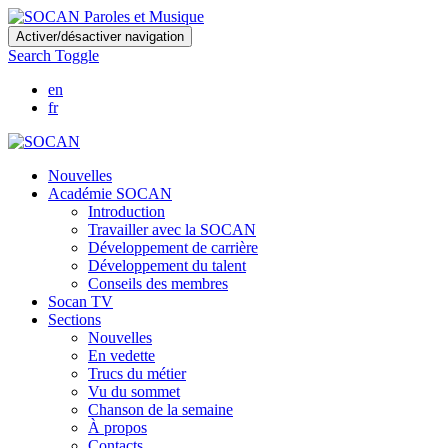
Skip
Activer/désactiver navigation
to
Search Toggle
main
content
en
fr
Nouvelles
Académie SOCAN
Introduction
Travailler avec la SOCAN
Développement de carrière
Développement du talent
Conseils des membres
Socan TV
Sections
Nouvelles
En vedette
Trucs du métier
Vu du sommet
Chanson de la semaine
À propos
Contacts