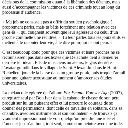
décisions de la commission quant à la libération des détenus, mais
aussi d’accompagner les victimes de ces criminels tout au long du
processus d’audience.
« Ma job ne consistait pas à offrir du soutien psychologique à
proprement parler, mais tu bâtis forcément une relation avec ces
gens-là », qui craignent souvent que leur agresseur ou celui d’un
proche commette une récidive. « Tu leur parles tous les jours et ils se
mettent à te raconter leur vie, à te dire pourquoi ils ont peur. »
C’est beaucoup donc pour que ces victimes et leurs proches ne se
reconnaissent pas dans ses textes que Delachute tient à demeurer
derrière le rideau. Fils de musiciens amateurs, le gars derrière
l’avatar grandit dans le village de Saint-Alexandre dans le Haut-
Richelieu, joue de la basse dans un groupe punk, puis troque l’ampli
pour une guitare acoustique au moment d’amorcer ses études
universitaires.
La mélancolie éplorée de l’album
For Emma, Forever Ago
(2007),
enregistré seul par Bon Iver dans la cabane de chasse de son père,
produit sur lui un puissant effet et lui procure le courage de se
donner des permissions, dont celle de travailler en solitaire, dans sa
chambre, avec ses instruments et son ordinateur. « Je trouvais ça
vraiment impressionnant de voir quelqu’un prendre une idée et
l’amener jusqu’au bout, tout seul, comme un peintre avec une toile.