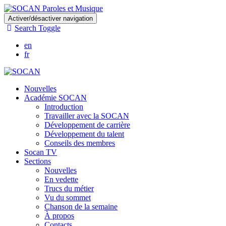
Skip
Activer/désactiver navigation
to
Search Toggle
main
content
en
fr
Nouvelles
Académie SOCAN
Introduction
Travailler avec la SOCAN
Développement de carrière
Développement du talent
Conseils des membres
Socan TV
Sections
Nouvelles
En vedette
Trucs du métier
Vu du sommet
Chanson de la semaine
À propos
Contacts