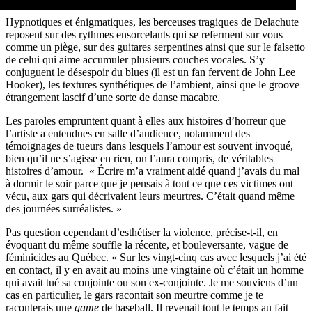
Hypnotiques et énigmatiques, les berceuses tragiques de Delachute
reposent sur des rythmes ensorcelants qui se referment sur vous
comme un piège, sur des guitares serpentines ainsi que sur le falsetto
de celui qui aime accumuler plusieurs couches vocales. S’y
conjuguent le désespoir du blues (il est un fan fervent de John Lee
Hooker), les textures synthétiques de l’ambient, ainsi que le groove
étrangement lascif d’une sorte de danse macabre.
Les paroles empruntent quant à elles aux histoires d’horreur que
l’artiste a entendues en salle d’audience, notamment des
témoignages de tueurs dans lesquels l’amour est souvent invoqué,
bien qu’il ne s’agisse en rien, on l’aura compris, de véritables
histoires d’amour. « Écrire m’a vraiment aidé quand j’avais du mal
à dormir le soir parce que je pensais à tout ce que ces victimes ont
vécu, aux gars qui décrivaient leurs meurtres. C’était quand même
des journées surréalistes. »
Pas question cependant d’esthétiser la violence, précise-t-il, en
évoquant du même souffle la récente, et bouleversante, vague de
féminicides au Québec. « Sur les vingt-cinq cas avec lesquels j’ai été
en contact, il y en avait au moins une vingtaine où c’était un homme
qui avait tué sa conjointe ou son ex-conjointe. Je me souviens d’un
cas en particulier, le gars racontait son meurtre comme je te
raconterais une
game
de baseball. Il revenait tout le temps au fait