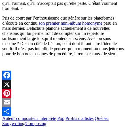
qu’il l’aimait, qu’il n’acceptait pas qu’elle parte. C’était vraiment
troublant. »
Pris de court par l’enthousiasme que génère sur les plateformes
d’écoute en continu
son premier mini-album homonyme
paru en
mars dernier, Delachute planche actuellement à de nouvelles
chansons qui lui permettront de compter sur un répertoire
suffisamment large lorsqu’il montera sur scène. Avec ou sans
masque ? De son côté de l’écran, celui dont il faut taire l’identité
sourit. Il n’est pas interdit de penser qu’au moment où nous jetterons
pour de bon nos masques de procédure, il remisera aussi le sien.
Facebook
X
Pinterest
Email
Auteur-compositeur-interprète
Pop
Profils d'artistes
Québec
Partager
Songwriting/Composing