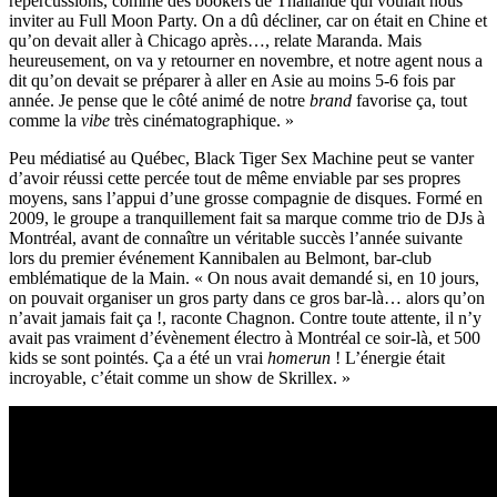
répercussions, comme des bookers de Thaïlande qui voulait nous
inviter au Full Moon Party. On a dû décliner, car on était en Chine et
qu’on devait aller à Chicago après…, relate Maranda. Mais
heureusement, on va y retourner en novembre, et notre agent nous a
dit qu’on devait se préparer à aller en Asie au moins 5-6 fois par
année. Je pense que le côté animé de notre
brand
favorise ça, tout
comme la
vibe
très cinématographique. »
Peu médiatisé au Québec, Black Tiger Sex Machine peut se vanter
d’avoir réussi cette percée tout de même enviable par ses propres
moyens, sans l’appui d’une grosse compagnie de disques. Formé en
2009, le groupe a tranquillement fait sa marque comme trio de DJs à
Montréal, avant de connaître un véritable succès l’année suivante
lors du premier événement Kannibalen au Belmont, bar-club
emblématique de la Main. « On nous avait demandé si, en 10 jours,
on pouvait organiser un gros party dans ce gros bar-là… alors qu’on
n’avait jamais fait ça !, raconte Chagnon. Contre toute attente, il n’y
avait pas vraiment d’évènement électro à Montréal ce soir-là, et 500
kids se sont pointés. Ça a été un vrai
homerun
! L’énergie était
incroyable, c’était comme un show de Skrillex. »