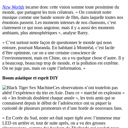
New Worlds
incarne donc cette vision somme toute pessimiste du
monde, que partagent les trois créateurs. « On construit notre
musique comme une bande sonore de film, dans laquelle toutes nos
émotions passent. Les moments intenses de nos chansons, c’est
clairement ce qui nous angoisse, mais il y a aussi des moments
ambiants, plus atmosphériques », analyse Barry.
« C’est surtout notre façon de questionner le monde qui nous
entoure, poursuit Maranda. En habitant à Montréal, c’est facile
d’être optimiste, car on a une certaine conscience de
l’environnement, mais en Chine, on a vu quelque chose d’autre. Il y
a beaucoup, beaucoup trop de monde, et la pollution est extrême.
On ne juge pas, mais on capte l’information. »
Boom asiatique et esprit DIY
Ces observations n’ont toutefois pas
altéré l’expérience du trio en Asie. Dans ce « marché en explosion »
où « les festivals doublent chaque année », les trois amis qui se
connaissent depuis le début de l’adolescence ont su piquer la
curiosité de plusieurs promoteurs et d’une horde de nouveaux fans.
« En Corée du Sud, notre set était super
tight
avec l’immense mur
LED en arrière et, tout de suite après, on a vu des grosses