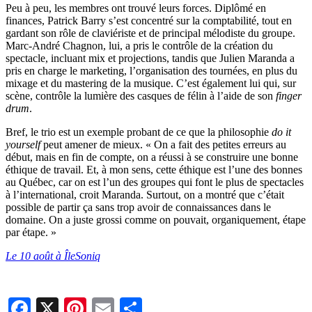
Peu à peu, les membres ont trouvé leurs forces. Diplômé en
finances, Patrick Barry s’est concentré sur la comptabilité, tout en
gardant son rôle de claviériste et de principal mélodiste du groupe.
Marc-André Chagnon, lui, a pris le contrôle de la création du
spectacle, incluant mix et projections, tandis que Julien Maranda a
pris en charge le marketing, l’organisation des tournées, en plus du
mixage et du mastering de la musique. C’est également lui qui, sur
scène, contrôle la lumière des casques de félin à l’aide de son
finger
drum
.
Bref, le trio est un exemple probant de ce que la philosophie
do it
yourself
peut amener de mieux. « On a fait des petites erreurs au
début, mais en fin de compte, on a réussi à se construire une bonne
éthique de travail. Et, à mon sens, cette éthique est l’une des bonnes
au Québec, car on est l’un des groupes qui font le plus de spectacles
à l’international, croit Maranda. Surtout, on a montré que c’était
possible de partir ça sans trop avoir de connaissances dans le
domaine. On a juste grossi comme on pouvait, organiquement, étape
par étape. »
Le 10 août à ÎleSoniq
Facebook
X
Pinterest
Email
Partager