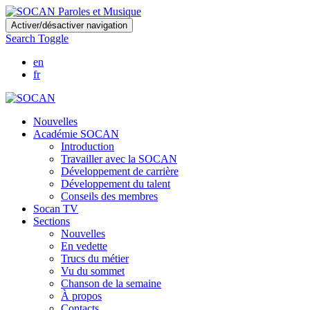
Skip
Activer/désactiver navigation
to
Search Toggle
main
content
en
fr
Nouvelles
Académie SOCAN
Introduction
Travailler avec la SOCAN
Développement de carrière
Développement du talent
Conseils des membres
Socan TV
Sections
Nouvelles
En vedette
Trucs du métier
Vu du sommet
Chanson de la semaine
À propos
Contacts