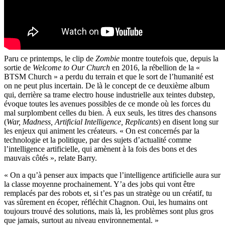
Paru ce printemps, le clip de
Zombie
montre toutefois que, depuis la
sortie de
Welcome to Our Church
en 2016, la rébellion de la «
BTSM Church » a perdu du terrain et que le sort de l’humanité est
on ne peut plus incertain. De là le concept de ce deuxième album
qui, derrière sa trame electro house industrielle aux teintes dubstep,
évoque toutes les avenues possibles de ce monde où les forces du
mal surplombent celles du bien. À eux seuls, les titres des chansons
(
War, Madness, Artificial Intelligence, Replicants
) en disent long sur
les enjeux qui animent les créateurs. « On est concernés par la
technologie et la politique, par des sujets d’actualité comme
l’intelligence artificielle, qui amènent à la fois des bons et des
mauvais côtés », relate Barry.
« On a qu’à penser aux impacts que l’intelligence artificielle aura sur
la classe moyenne prochainement. Y’a des jobs qui vont être
remplacés par des robots et, si t’es pas un stratège ou un créatif, tu
vas sûrement en écoper, réfléchit Chagnon. Oui, les humains ont
toujours trouvé des solutions, mais là, les problèmes sont plus gros
que jamais, surtout au niveau environnemental. »