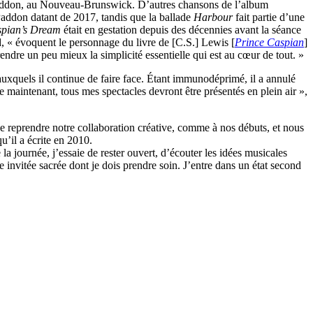
h Paddon, au Nouveau-Brunswick. D’autres chansons de l’album
addon datant de 2017, tandis que la ballade
Harbour
fait partie d’une
spian’s Dream
était en gestation depuis des décennies avant la séance
d, « évoquent le personnage du livre de [C.S.] Lewis [
Prince Caspian
]
prendre un peu mieux la simplicité essentielle qui est au cœur de tout. »
uxquels il continue de faire face. Étant immunodéprimé, il a annulé
 maintenant, tous mes spectacles devront être présentés en plein air »,
de reprendre notre collaboration créative, comme à nos débuts, et nous
’il a écrite en 2010.
 la journée, j’essaie de rester ouvert, d’écouter les idées musicales
 invitée sacrée dont je dois prendre soin. J’entre dans un état second