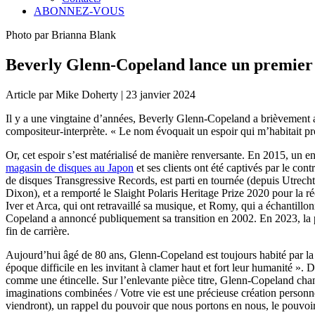
ABONNEZ-VOUS
Photo par Brianna Blank
Beverly Glenn-Copeland lance un premier 
Article par Mike Doherty | 23 janvier 2024
Il y a une vingtaine d’années, Beverly Glenn-Copeland a brièvement a
compositeur-interprète. « Le nom évoquait un espoir qui m’habitait pro
Or, cet espoir s’est matérialisé de manière renversante. En 2015, un e
magasin de disques au Japon
et ses clients ont été captivés par le co
de disques Transgressive Records, est parti en tournée (depuis Utrecht
Dixon), et a remporté le Slaight Polaris Heritage Prize 2020 pour la
Iver et Arca, qui ont retravaillé sa musique, et Romy, qui a échantill
Copeland a annoncé publiquement sa transition en 2002. En 2023, la
fin de carrière.
Aujourd’hui âgé de 80 ans, Glenn-Copeland est toujours habité par l
époque difficile en les invitant à clamer haut et fort leur humanité ».
comme une étincelle. Sur l’enlevante pièce titre, Glenn-Copeland chant
imaginations combinées / Votre vie est une précieuse création person
viendront), un rappel du pouvoir que nous portons en nous, le pouvoir 