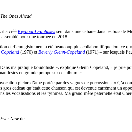
n
The Ones Ahead
 il a créé
Keyboard Fantasies
seul dans une cabane dans les bois de M
it assemblé pour une tournée en 2018.
on et d’enregistrement a été beaucoup plus collaboratif que tout ce que
y Copeland
(1970) et
Beverly Glenn-Copeland
(1971) – sur lesquels l’a
 Dans ma pratique bouddhiste », explique Glenn-Copeland, « je prie pour
t manifestés en grande pompe sur cet album. »
 invocation pleine d’âme portée par des vagues de percussions. « Ç’a co
 plus gros cadeau qu’était cette chanson qui est devenue carrément un app
ans les vocalisations et les rythmes. Ma grand-mère paternelle était C
n
Ever New
de