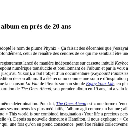
album en près de 20 ans
dopté le nom de plume Phynix « Ça faisait des décennies que j’essayais
fondément, celui de renaître des cendres de ce qui me semblait être une 
nregistrement lancé de manière indépendante sur cassette intitulé
Keyboa
ntrepoint numérique translucide et bouillonnant de l’album et par la voi
 jusqu’au Yukon), a fait l’objet d’un documentaire (
Keyboard Fantasies
 réédition de son album. Il a été reconnu comme une source d’inspirati
onné la chanson
La Vita
de Phynix sur son simple
Enjoy Your Life
, en pl
 parution de
The Ones Ahead
, son premier album en 19 ans, lui a valu l
a même détermination. Pour lui,
The Ones Ahead
est « une forme d’encou
 Dans ses moments les plus méditatifs, l’album agit comme un baume ; aille
e « This world is our combined imagination / Your life a precious perso
nelle »). Depuis sa nouvelle demeure à Hamilton, il nous explique : « 
qui, une fois qu’on en prend conscience, peut être réalisé collectiveme