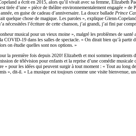
n-Copeland a écrit en 2015, alors qu’il vivait avec sa femme, Elizabet
est tirée d’une « pièce de théâtre environnementalement engagée » de P
année, en guise de cadeau d’anniversaire. La douce ballade
Prince Ca
e avait quelque chose de magique. Les paroles », explique Glenn-Copelan
’a nécessitées l’écriture de cette chanson, j’ai grandi, j’ai fini par com
bonheur musical pour un vieux moine », malgré les problèmes de santé a
a COVID-19 dans les salles de spectacle. « On dirait bien qu’à partir de
lors on étudie quelles sont nos options. »
 pour la première fois depuis 2020! Elizabeth et moi sommes impatients 
ssion de télévision pour enfants et la reprise d’une comédie musicale qu
aire » pour les idées qui peuvent surgir à tout moment : « Tout au long de
mis », dit-il. « La musique est toujours comme une visite bienvenue, une