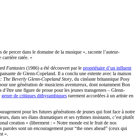
 de percer dans le domaine de la musique », raconte l’auteur-
carrière ratée. »
rd Fantasies
(1986) a été découvert par le
propriétaire d’un influent
x apaisante de Glenn-Copeland. Il a conclu une entente avec la maison
: The Beverly Glenn-Copeland Story
, du cinéaste britannique Posy
on pour une génération de musiciens aventureux, dont notamment Bon
us d’être une figure de proue pour les jeunes transgenres – Glenn-
e
genre de critiques dithyrambiques
rarement accordées à un artiste en
ragement pour les futures générations de jeunes qui font face à notre
urs, dans ses élans dramatiques et ses rythmes insistants, c’est plutôt
nal creation » (librement : « Notre monde est le fruit de nos
Ces paroles sont un encouragement pour “the ones ahead” (ceux qui
nt ».