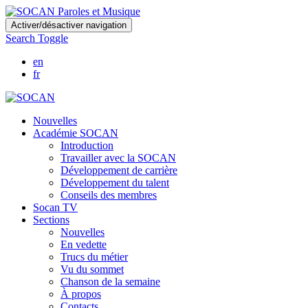
Skip
Activer/désactiver navigation
to
Search Toggle
main
content
en
fr
Nouvelles
Académie SOCAN
Introduction
Travailler avec la SOCAN
Développement de carrière
Développement du talent
Conseils des membres
Socan TV
Sections
Nouvelles
En vedette
Trucs du métier
Vu du sommet
Chanson de la semaine
À propos
Contacts