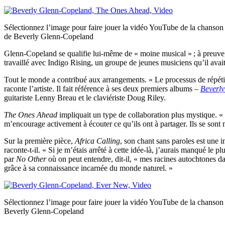
Sélectionnez l’image pour faire jouer la vidéo YouTube de la chanso
de Beverly Glenn-Copeland
Glenn-Copeland se qualifie lui-même de « moine musical » ; à preuve,
travaillé avec Indigo Rising, un groupe de jeunes musiciens qu’il ava
Tout le monde a contribué aux arrangements. « Le processus de répétiti
raconte l’artiste. Il fait référence à ses deux premiers albums –
Beverl
guitariste Lenny Breau et le claviériste Doug Riley.
The Ones Ahead
impliquait un type de collaboration plus mystique. «
m’encourage activement à écouter ce qu’ils ont à partager. Ils se son
Sur la première pièce,
Africa Calling
, son chant sans paroles est une
raconte-t-il. « Si je m’étais arrêté à cette idée-là, j’aurais manqué le
par
No Other
où on peut entendre, dit-il, « mes racines autochtones d
grâce à sa connaissance incarnée du monde naturel. »
Sélectionnez l’image pour faire jouer la vidéo YouTube de la chanso
Beverly Glenn-Copeland