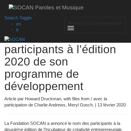
Skip
to
main
Search Toggle
La Fondation SOCAN
content
Activer/désactiver navigation
en
fr
annonce les
participants à l’édition
2020 de son
programme de
développement
Article par Howard Druckman, with files from / avec la
participation de Charlie Andrews, Meryl Gosch. | 13 février 2020
La Fondation SOCAN a annoncé le nom des participants à la
deuxième édition de l’Incubateur de créativité entrepreneuriale