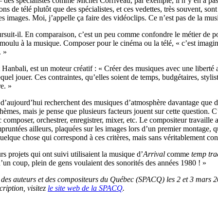
 – des spécialistes comme Michel Corriveau, par exemple, il n’y en a pa
ons de télé plutôt que des spécialistes, et ces vedettes, très souvent,
 images. Moi, j’appelle ça faire des vidéoclips. Ce n’est pas de la mus
uit-il. En comparaison, c’est un peu comme confondre le métier de poète 
être moulu à la musique. Composer pour le cinéma ou la télé, « c’est ima
. »
at Hanbali, est un moteur créatif : « Créer des musiques avec une liber
uel jouer. Ces contraintes, qu’elles soient de temps, budgétaires, stylis
e. »
es d’aujourd’hui recherchent des musiques d’atmosphère davantage que de
èmes, mais je pense que plusieurs facteurs jouent sur cette question. C’
 composer, orchestrer, enregistrer, mixer, etc. Le compositeur travaille 
runtées ailleurs, plaquées sur les images lors d’un premier montage, qu
elque chose qui correspond à ces critères, mais sans véritablement conna
s projets qui ont suivi utilisaient la musique d’
Arrival
comme
temp tra
 d’un coup, plein de gens voulaient des sonorités des années 1980 ! »
des auteurs et des compositeurs du Québec (SPACQ) les 2 et 3 mars 2024
ription, visitez
le site web de la SPACQ
.