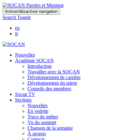
Skip
Activer/désactiver navigation
to
Search Toggle
main
content
en
fr
Nouvelles
Académie SOCAN
Introduction
Travailler avec la SOCAN
Développement de carrière
Développement du talent
Conseils des membres
Socan TV
Sections
Nouvelles
En vedette
Trucs du métier
Vu du sommet
Chanson de la semaine
À propos
Contacts