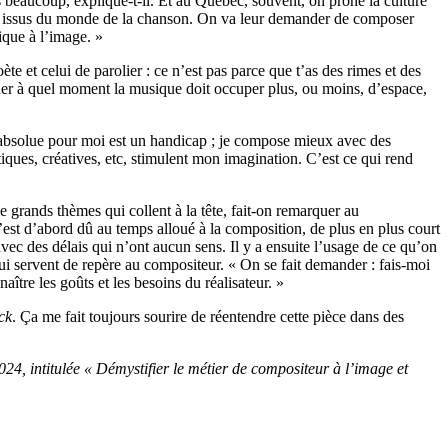
s beaucoup, explique-t-il. Et au Québec, souvent, on prône la culture
 sont issus du monde de la chanson. On va leur demander de composer
ique à l’image. »
et celui de parolier : ce n’est pas parce que t’as des rimes et des
giner à quel moment la musique doit occuper plus, ou moins, d’espace,
té absolue pour moi est un handicap ; je compose mieux avec des
tiques, créatives, etc, stimulent mon imagination. C’est ce qui rend
 grands thèmes qui collent à la tête, fait-on remarquer au
est d’abord dû au temps alloué à la composition, de plus en plus court
avec des délais qui n’ont aucun sens. Il y a ensuite l’usage de ce qu’on
i servent de repère au compositeur. « On se fait demander : fais-moi
ître les goûts et les besoins du réalisateur. »
ck
. Ça me fait toujours sourire de réentendre cette pièce dans des
, intitulée « Démystifier le métier de compositeur à l’image et