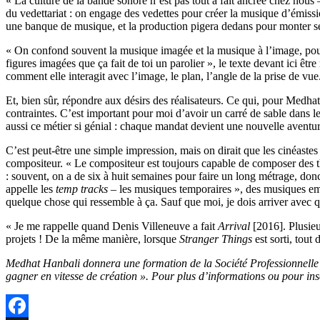
« La culture de la bande sonore n’est pas tout à fait ancrée chez nous
du vedettariat : on engage des vedettes pour créer la musique d’émissi
une banque de musique, et la production pigera dedans pour monter ses
« On confond souvent la musique imagée et la musique à l’image, pours
figures imagées que ça fait de toi un parolier », le texte devant ici 
comment elle interagit avec l’image, le plan, l’angle de la prise de vue
Et, bien sûr, répondre aux désirs des réalisateurs. Ce qui, pour Medh
contraintes. C’est important pour moi d’avoir un carré de sable dans leq
aussi ce métier si génial : chaque mandat devient une nouvelle aventur
C’est peut-être une simple impression, mais on dirait que les cinéast
compositeur. « Le compositeur est toujours capable de composer des th
: souvent, on a de six à huit semaines pour faire un long métrage, donc
appelle les
temp tracks
– les musiques temporaires », des musiques emp
quelque chose qui ressemble à ça. Sauf que moi, je dois arriver avec qu
« Je me rappelle quand Denis Villeneuve a fait
Arrival
[2016]. Plusieur
projets ! De la même manière, lorsque
Stranger Things
est sorti, tout
Medhat Hanbali donnera une formation de la Société Professionnelle 
gagner en vitesse de création ». Pour plus d’informations ou pour insc