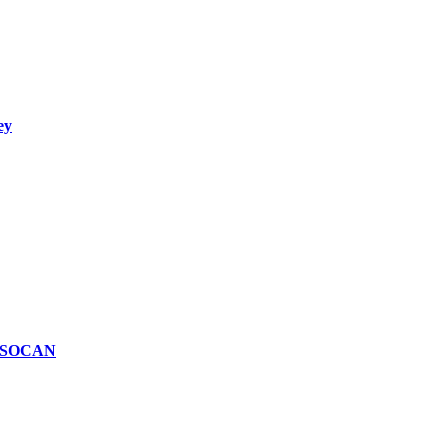
ey
n SOCAN