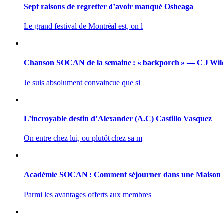
Sept raisons de regretter d’avoir manqué Osheaga
Le grand festival de Montréal est, on l
Chanson SOCAN de la semaine : « backporch » — C J Wil
Je suis absolument convaincue que si
L’incroyable destin d’Alexander (A.C) Castillo Vasquez
On entre chez lui, ou plutôt chez sa m
Académie SOCAN : Comment séjourner dans une Maiso
Parmi les avantages offerts aux membres