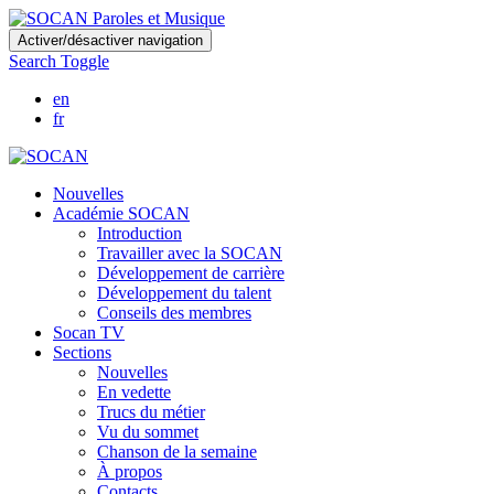
Skip
Activer/désactiver navigation
to
Search Toggle
main
content
en
fr
Nouvelles
Académie SOCAN
Introduction
Travailler avec la SOCAN
Développement de carrière
Développement du talent
Conseils des membres
Socan TV
Sections
Nouvelles
En vedette
Trucs du métier
Vu du sommet
Chanson de la semaine
À propos
Contacts