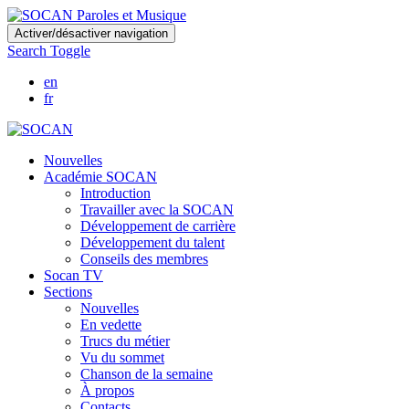
Skip
Activer/désactiver navigation
to
Search Toggle
main
content
en
fr
Nouvelles
Académie SOCAN
Introduction
Travailler avec la SOCAN
Développement de carrière
Développement du talent
Conseils des membres
Socan TV
Sections
Nouvelles
En vedette
Trucs du métier
Vu du sommet
Chanson de la semaine
À propos
Contacts