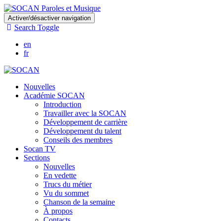
Skip
Activer/désactiver navigation
to
Search Toggle
main
content
en
fr
Nouvelles
Académie SOCAN
Introduction
Travailler avec la SOCAN
Développement de carrière
Développement du talent
Conseils des membres
Socan TV
Sections
Nouvelles
En vedette
Trucs du métier
Vu du sommet
Chanson de la semaine
À propos
Contacts