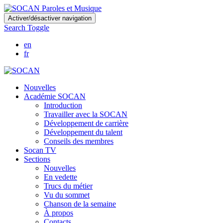
Skip
Activer/désactiver navigation
to
Search Toggle
main
content
en
fr
Nouvelles
Académie SOCAN
Introduction
Travailler avec la SOCAN
Développement de carrière
Développement du talent
Conseils des membres
Socan TV
Sections
Nouvelles
En vedette
Trucs du métier
Vu du sommet
Chanson de la semaine
À propos
Contacts