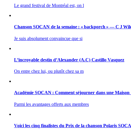
Le grand festival de Montréal est, on l
Chanson SOCAN de la semaine : « backporch » — C J Wil
Je suis absolument convaincue que si
L’incroyable destin d’Alexander (A.C) Castillo Vasquez
On entre chez lui, ou plutôt chez sa m
Académie SOCAN : Comment séjourner dans une Maiso
Parmi les avantages offerts aux membres
Voici les cinq finalistes du Prix de la chanson Polaris SO