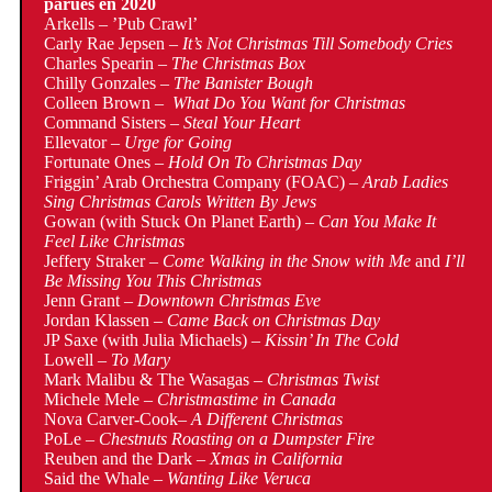
parues en 2020
Arkells – ’Pub Crawl’
Carly Rae Jepsen –
It’s Not Christmas Till Somebody Cries
Charles Spearin –
The Christmas Box
Chilly Gonzales –
The Banister Bough
Colleen Brown
– What Do You Want for Christmas
Command Sisters –
Steal Your Heart
Ellevator –
Urge for Going
Fortunate Ones –
Hold On To Christmas Day
Friggin’ Arab Orchestra Company (FOAC) –
Arab Ladies
Sing Christmas Carols Written By Jews
Gowan (with Stuck On Planet Earth) –
Can You Make It
Feel Like Christmas
Jeffery Straker –
Come Walking in the Snow with Me
and
I’ll
Be Missing You This Christmas
Jenn Grant –
Downtown Christmas Eve
Jordan Klassen –
Came Back on Christmas Day
JP Saxe (with Julia Michaels) –
Kissin’ In The Cold
Lowell –
To Mary
Mark Malibu & The Wasagas –
Christmas Twist
Michele Mele –
Christmastime in Canada
Nova Carver-Cook–
A Different Christmas
PoLe –
Chestnuts Roasting on a Dumpster Fire
Reuben and the Dark –
Xmas in California
Said the Whale –
Wanting Like Veruca