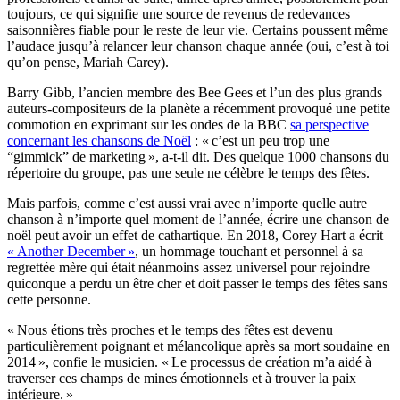
toujours, ce qui signifie une source de revenus de redevances
saisonnières fiable pour le reste de leur vie. Certains poussent même
l’audace jusqu’à relancer leur chanson chaque année (oui, c’est à toi
qu’on pense, Mariah Carey).
Barry Gibb, l’ancien membre des Bee Gees et l’un des plus grands
auteurs-compositeurs de la planète a récemment provoqué une petite
commotion en exprimant sur les ondes de la BBC
sa perspective
concernant les chansons de Noël
: « c’est un peu trop une
“gimmick” de marketing », a-t-il dit. Des quelque 1000 chansons du
répertoire du groupe, pas une seule ne célèbre le temps des fêtes.
Mais parfois, comme c’est aussi vrai avec n’importe quelle autre
chanson à n’importe quel moment de l’année, écrire une chanson de
noël peut avoir un effet de cathartique. En 2018, Corey Hart a écrit
« Another December »
, un hommage touchant et personnel à sa
regrettée mère qui était néanmoins assez universel pour rejoindre
quiconque a perdu un être cher et doit passer le temps des fêtes sans
cette personne.
« Nous étions très proches et le temps des fêtes est devenu
particulièrement poignant et mélancolique après sa mort soudaine en
2014 », confie le musicien. « Le processus de création m’a aidé à
traverser ces champs de mines émotionnels et à trouver la paix
intérieure. »