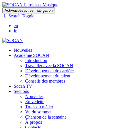
Skip
Activer/désactiver navigation
to
Search Toggle
main
content
en
fr
Nouvelles
Académie SOCAN
Introduction
Travailler avec la SOCAN
Développement de carrière
Développement du talent
Conseils des membres
Socan TV
Sections
Nouvelles
En vedette
Trucs du métier
Vu du sommet
Chanson de la semaine
À propos
Contacts