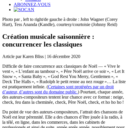
ABONNEZ-VOUS
Photo par , left to right/de gauche à droite : John Wagner (Corey
Hart), Tess Ananda (Kandle), courtesy/courtoisie (Johnny Reid)
Création musicale saisonnière :
concurrencer les classiques
Article par Karen Bliss | 16 décembre 2020
Difficile de faire concurrence aux classiques de Noël — « Vive le
vent », « L’enfant au tambour », « Père Noël arrive ce soir », « Let It
Snow », « Santa Baby », « God Rest You Merry, Gentlemen », «
Deck The Halls », « Rudolph le petit renne au nez rouge »… La liste
est pratiquement infinie. (
Certaines sont protégées par un droit
d’auteur, d’autres sont du domaine public.
) Pourtant, chaque année,
des auteurs-compositeurs tentent leur chance avec ce format : neige,
check, feu dans la cheminée, check, Père Noël, check, et ho ho ho !
Du point de vue des auteurs-compositeurs, l’attrait des chansons de
Noël est leur pérennité. Elle a des chances d’être jouée à la radio, à
la télé, en ligne, dans les commerces, dans les cabinets de
professionels et ainsi de suite, année après année, possiblement pour