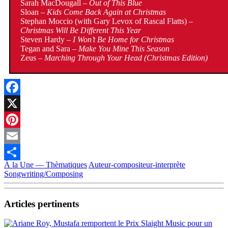
Sarah MacDougall –
Out of This Blue
Sloan –
Kids Come Back Again at Christmas
Stephan Moccio (with Gary Levox of Rascal Flatts) –
Christmas Will Be Different This Year
Steven Hardy –
I Won’t Be Home for Christmas
Tegan and Sara –
Make You Mine This Season
Zeus –
Marching Through Your Head (Christmas Edition)
Facebook
X
Pinterest
Email
À la Une — Thèmatiques
Auteur-compositeur-interprète
Partager
Songwriting/Composing
Articles pertinents