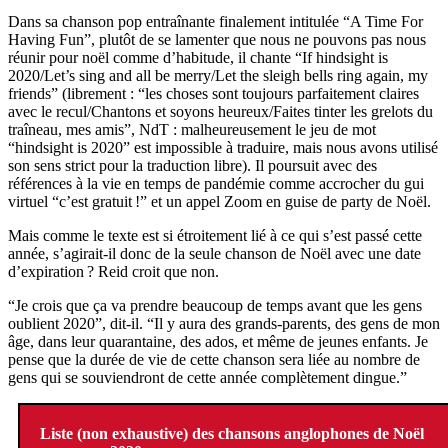
Dans sa chanson pop entraînante finalement intitulée “A Time For
Having Fun”, plutôt de se lamenter que nous ne pouvons pas nous
réunir pour noël comme d’habitude, il chante “If hindsight is
2020/Let’s sing and all be merry/Let the sleigh bells ring again, my
friends” (librement : “les choses sont toujours parfaitement claires
avec le recul/Chantons et soyons heureux/Faites tinter les grelots du
traîneau, mes amis”, NdT : malheureusement le jeu de mot
“hindsight is 2020” est impossible à traduire, mais nous avons utilisé
son sens strict pour la traduction libre). Il poursuit avec des
références à la vie en temps de pandémie comme accrocher du gui
virtuel “c’est gratuit !” et un appel Zoom en guise de party de Noël.
Mais comme le texte est si étroitement lié à ce qui s’est passé cette
année, s’agirait-il donc de la seule chanson de Noël avec une date
d’expiration ? Reid croit que non.
“Je crois que ça va prendre beaucoup de temps avant que les gens
oublient 2020”, dit-il. “Il y aura des grands-parents, des gens de mon
âge, dans leur quarantaine, des ados, et même de jeunes enfants. Je
pense que la durée de vie de cette chanson sera liée au nombre de
gens qui se souviendront de cette année complètement dingue.”
Liste (non exhaustive) des chansons anglophones de Noël