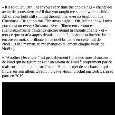
« It’s so quiet / But I hear you every time the choir sings » chante-t-il
avant de poursuivre, « All that you taught me since I were a child /
All of your light still shining through me, ever so bright on this
Christmas / Bright on this Christmas night… Oh, Mama, how I miss
you most on every Christmas Eve » (librement : « tout est
silencieux/mais je t’entends encore quand la chorale chante » et «
tout ce que tu m’a appris depuis mon enfance/toute ta lumière brille
encore en moi, si brillante en ce noël/brillante en cette nuit de
Noël… Oh ! maman, tu me manques tellement chaque veille de
Noël »).
« “Another December” est probablement l’une des rares chansons
de Noël qui ne figure pas sur un album de Noël à proprement parler,
mais sur un album “normal” », dit Hart au sujet de sa chanson qui
figure sur son album
Dreaming Time Again
produit par Bob Ezrin et
paru en 2019.