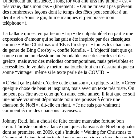
Underneath the mistletoe, I long for you and kiss my phone » est «
très vraie, dans mon cas » (librement : « On ne m’avait pas prévenu
des nombreuses façons dont le temps des fêtes peut sembler à un
deuil » et « Sous le gui, tu me manques et j’embrasse mon
téléphone »).
La ballade qui est en partie un « trip » de culpabilité et en partie une
expression d’amour qui se languit a été inspirée par des classiques
comme « Blue Christmas » d’Elvis Presley et « toutes les chansons
du genre de Bing Crosby », confie Kandle. « L’objectif était que ça
sonne comme un classique indémodable avec des cordes et des
grelots, mais avec des mélodies contemporaines, mais prévisibles et
accessibles. Je voulais y mettre ma touche tout en m’assurant que ça
sonne “vintage” même si le texte parle de la COVID. »
« C’était ça le plaisir d’écrire cette chanson », explique-t-elle. « Créer
quelque chose de beau et inspirant, mais avec un texte très triste. On
ne peut pas être avec ceux qu’on aime cette année. Il faut que ce soit
une année vraiment déprimante pour me pousser à écrire une
chanson de Noël », dit-elle en riant. « Je ne sais pas vraiment
comment écrire des chansons joyeuses. »
Johnny Reid, lui, a choisi de faire contre mauvaise fortune bon
cœur. L’artiste country a lancé quelques chansons de Noël originales
dont sa première, en 2009, qui s’intitule « Waiting for Christmas to
Come » et il vient tout juste de lancer une version de luxe de son EP