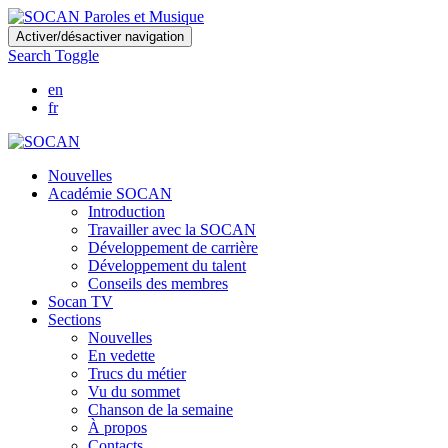
Skip
Activer/désactiver navigation
to
Search Toggle
main
content
en
fr
Nouvelles
Académie SOCAN
Introduction
Travailler avec la SOCAN
Développement de carrière
Développement du talent
Conseils des membres
Socan TV
Sections
Nouvelles
En vedette
Trucs du métier
Vu du sommet
Chanson de la semaine
À propos
Contacts