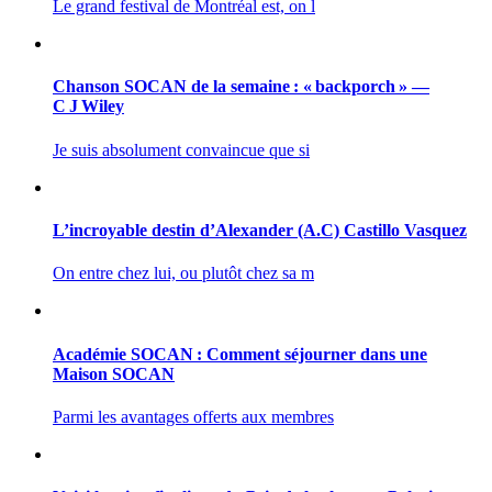
Le grand festival de Montréal est, on l
Chanson SOCAN de la semaine : « backporch » —
C J Wiley
Je suis absolument convaincue que si
L’incroyable destin d’Alexander (A.C) Castillo Vasquez
On entre chez lui, ou plutôt chez sa m
Académie SOCAN : Comment séjourner dans une
Maison SOCAN
Parmi les avantages offerts aux membres